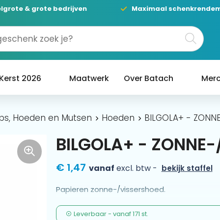
lgrote & grote bedrijven
Maximaal schenkrende
Kerst 2026
Maatwerk
Over Batach
Merc
ps, Hoeden en Mutsen
Hoeden
BILGOLA+ - ZONN
BILGOLA+ - ZONNE-
€ 1,47
vanaf
excl. btw -
bekijk staffel
Papieren zonne-/vissershoed.
Leverbaar
-
vanaf
171 st.