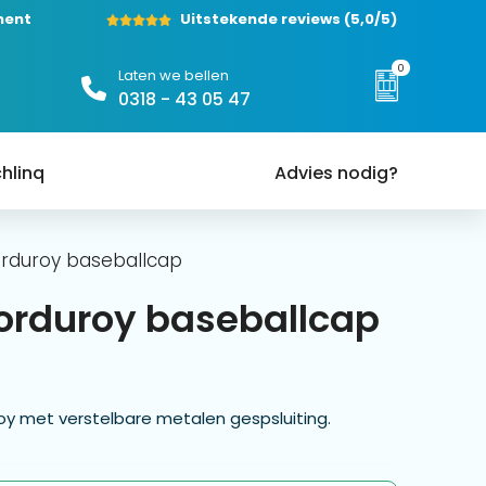
ment
Uitstekende reviews
(5,0/5)
0
Laten we bellen
0318 - 43 05 47
hlinq
Advies nodig?
orduroy baseballcap
orduroy baseballcap
oy met verstelbare metalen gespsluiting.