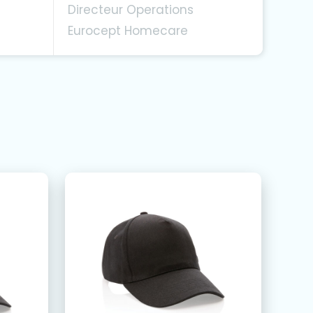
Directeur Operations
Eurocept Homecare