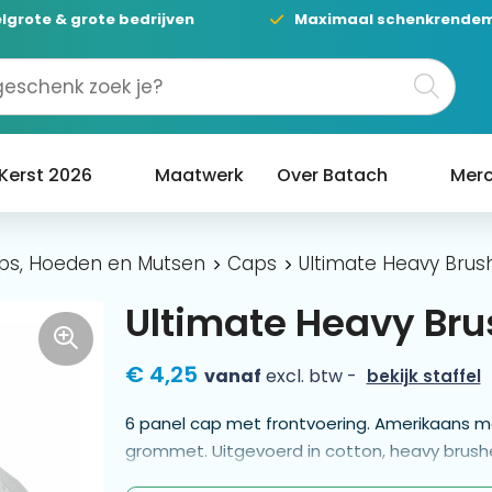
lgrote & grote bedrijven
Maximaal schenkrende
Kerst 2026
Maatwerk
Over Batach
Merc
ps, Hoeden en Mutsen
Caps
Ultimate Heavy Bru
Ultimate Heavy Br
€ 4,25
vanaf
excl. btw -
bekijk staffel
6 panel cap met frontvoering. Amerikaans m
grommet. Uitgevoerd in cotton, heavy brus