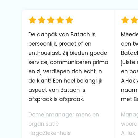
De aanpak van Batach is
Meede
persoonlijk, proactief en
een tw
enthousiast. Zij bieden goede
Batach
service, communiceren prima
juiste
en zij verdiepen zich echt in
en pas
de klant! Een heel belangrijk
A.Hak 
aspect van Batach is:
naam 
afspraak is afspraak.
met B
Domeinmanager mens en
Manag
organisatie
woord
HagaZiekenhuis
A.Hak