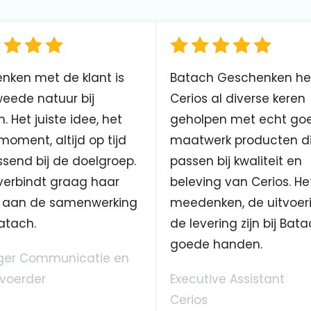
nken met de klant is
Batach Geschenken he
eede natuur bij
Cerios al diverse keren
. Het juiste idee, het
geholpen met echt go
 moment, altijd op tijd
maatwerk producten d
send bij de doelgroep.
passen bij kwaliteit en
verbindt graag haar
beleving van Cerios. He
aan de samenwerking
meedenken, de uitvoer
atach.
de levering zijn bij Bata
goede handen.
er Communicatie en
voerder
Executive Assistant
Cerios