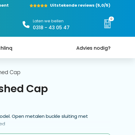
ment
Uitstekende reviews
(5,0/5)
0
Laten we bellen
0318 - 43 05 47
hlinq
Advies nodig?
shed Cap
ushed Cap
odel. Open metalen buckle sluiting met
hed