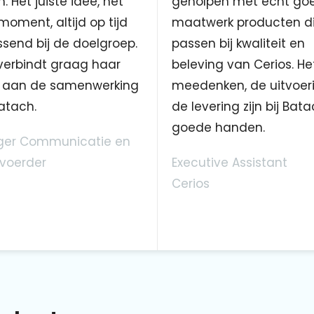
. Het juiste idee, het
geholpen met echt go
 moment, altijd op tijd
maatwerk producten d
send bij de doelgroep.
passen bij kwaliteit en
verbindt graag haar
beleving van Cerios. He
aan de samenwerking
meedenken, de uitvoer
atach.
de levering zijn bij Bata
goede handen.
er Communicatie en
voerder
Executive Assistant
Cerios