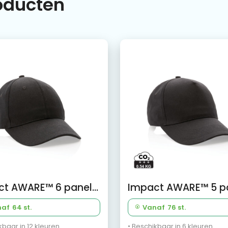
roducten
Impact AWARE™ 6 panel 280gr gerecycled katoenen cap
naf
64 st.
Vanaf
76 st.
kbaar in 12 kleuren
• Beschikbaar in 6 kleuren