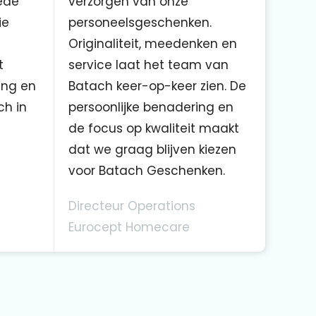
ede
verzorgen van onze
ie
personeelsgeschenken.
Originaliteit, meedenken en
t
service laat het team van
ing en
Batach keer-op-keer zien. De
ch in
persoonlijke benadering en
de focus op kwaliteit maakt
dat we graag blijven kiezen
voor Batach Geschenken.
Directeur Operations
Eurocept Homecare