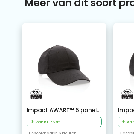
Meer van dit soort p
Impact AWARE™ 6 panel 190gr gerecycled katoenen cap
Vanaf
76 st.
Va
• Beschikbaar in 6 kleuren
• Beschi