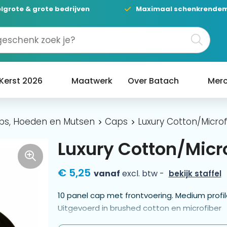
lgrote & grote bedrijven
Maximaal schenkrende
Kerst 2026
Maatwerk
Over Batach
Merc
ps, Hoeden en Mutsen
Caps
Luxury Cotton/Micro
Luxury Cotton/Micr
€ 5,25
vanaf
excl. btw -
bekijk staffel
10 panel cap met frontvoering. Medium profi
Uitgevoerd in brushed cotton en microfiber