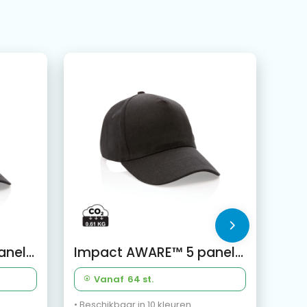
Impact AWARE™ 5 panel 190gr gerecycled katoenen cap
Impact AWARE™ 5 panel 280gr recycled katoenen cap
Vanaf
64 st.
• Beschikbaar in 10 kleuren