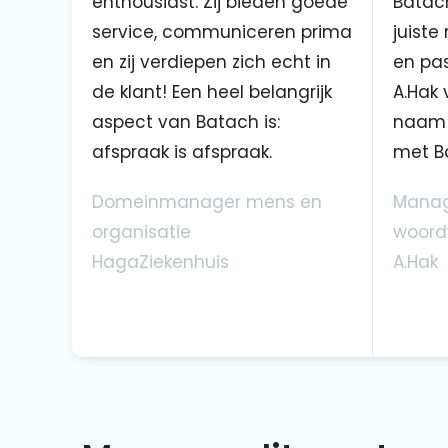
enthousiast. Zij bieden goede
Batach
service, communiceren prima
juiste
en zij verdiepen zich echt in
en pas
de klant! Een heel belangrijk
A.Hak 
aspect van Batach is:
naam 
afspraak is afspraak.
met B
Domeinmanager mens en
Manag
organisatie
woord
HagaZiekenhuis
A.Hak