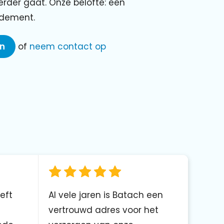
verder gaat. Onze belofte: een
ndement.
en
of
neem contact op
eft
Al vele jaren is Batach een
vertrouwd adres voor het