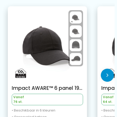
Impact AWARE™ 6 panel 190gr gerecycled katoenen cap
Vanaf
Vanaf
76 st.
64 st.
• Beschikbaar in 6 kleuren
• Beschik
• Gerecycled katoen
• Gerecy