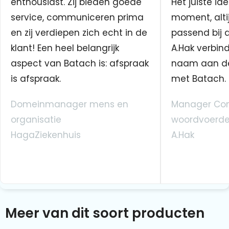
enthousiast. Zij bieden goede
Het juiste ide
service, communiceren prima
moment, altij
en zij verdiepen zich echt in de
passend bij 
klant! Een heel belangrijk
A.Hak verbin
aspect van Batach is: afspraak
naam aan d
is afspraak.
met Batach.
Domeinmanager mens en
Manager Co
organisatie
woordvoerde
HagaZiekenhuis
A.Hak
Meer van dit soort producten