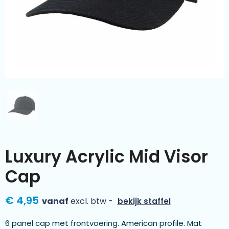
Kleding & textiel
Zomer
Duurzamere geschenken
Sinterklaas
Luxe geschenken
Voorjaar
Meer categorieën
Wijn
Luxury Acrylic Mid Visor
Cap
€ 4,95
vanaf
excl. btw -
bekijk staffel
6 panel cap met frontvoering. American profile. Mat