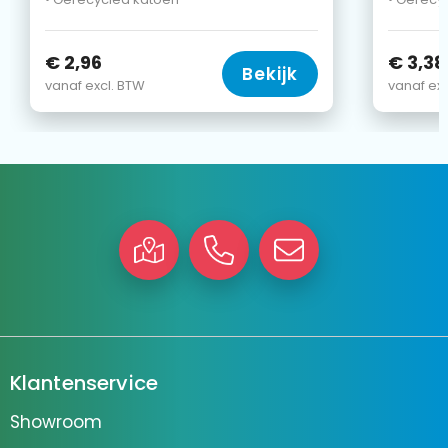
€ 2,96
€ 3,38
Bekijk
vanaf excl. BTW
vanaf exc
Klantenservice
Showroom