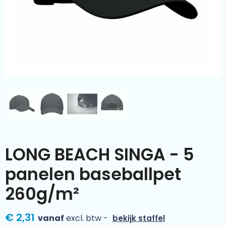
Kleding & textiel
Zomer
Duurzamere geschenken
Sinterklaas
Luxe geschenken
Voorjaar
Meer categorieën
Wijn
LONG BEACH SINGA - 5
panelen baseballpet
260g/m²
€ 2,31
vanaf
excl. btw -
bekijk staffel