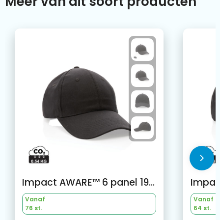
Meer van dit soort producten
Impact AWARE™ 6 panel 190gr gerecycled katoenen cap
Vanaf
Vanaf
76 st.
64 st.