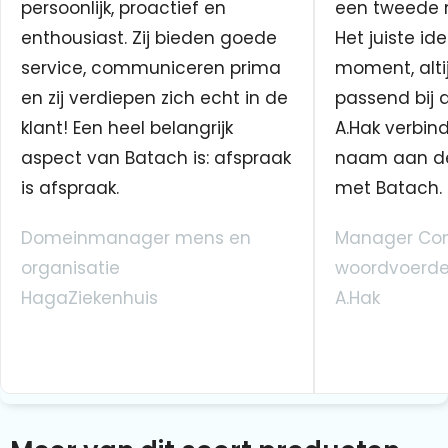
persoonlijk, proactief en
een tweede n
enthousiast. Zij bieden goede
Het juiste ide
service, communiceren prima
moment, altij
en zij verdiepen zich echt in de
passend bij 
klant! Een heel belangrijk
A.Hak verbin
aspect van Batach is: afspraak
naam aan d
is afspraak.
met Batach.
Domeinmanager mens en
Manager Co
organisatie
woordvoerde
HagaZiekenhuis
A.Hak