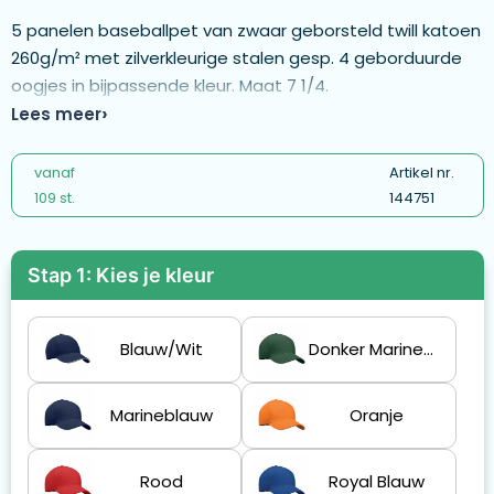
5 panelen baseballpet van zwaar geborsteld twill katoen
260g/m² met zilverkleurige stalen gesp. 4 geborduurde
oogjes in bijpassende kleur. Maat 7 1/4.
Lees meer
vanaf
Artikel nr.
109 st.
144751
Stap 1: Kies je kleur
Blauw/Wit
Donker Marinegroen
Marineblauw
Oranje
Rood
Royal Blauw