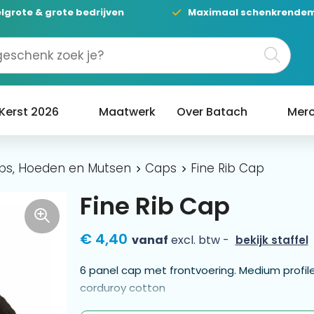
lgrote & grote bedrijven
Maximaal schenkrende
Kerst 2026
Maatwerk
Over Batach
Merc
ps, Hoeden en Mutsen
Caps
Fine Rib Cap
Fine Rib Cap
€ 4,40
vanaf
excl. btw -
bekijk staffel
6 panel cap met frontvoering. Medium profile.
corduroy cotton