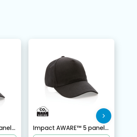
Impact AWARE™ 5 panel 190gr gerecycled katoenen cap
Impact AWARE™ 5 panel 280gr recycled katoenen cap