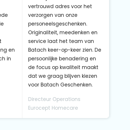
vertrouwd adres voor het
ede
verzorgen van onze
ie
personeelsgeschenken.
Originaliteit, meedenken en
t
service laat het team van
ing en
Batach keer-op-keer zien. De
ch in
persoonlijke benadering en
de focus op kwaliteit maakt
dat we graag blijven kiezen
voor Batach Geschenken.
Directeur Operations
Eurocept Homecare