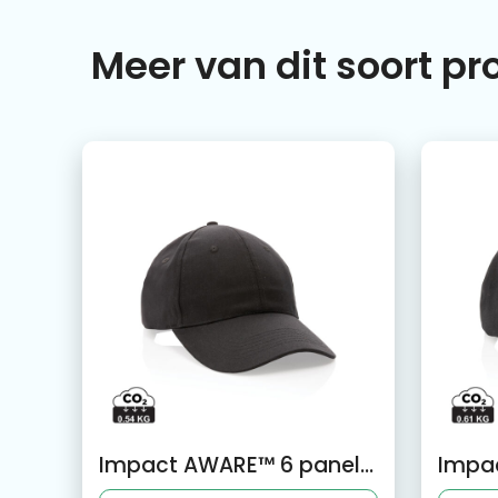
Meer van dit soort p
Impact AWARE™ 6 panel 190gr gerecycled katoenen cap