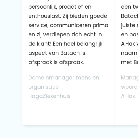
persoonlijk, proactief en
een tw
enthousiast. Zij bieden goede
Batach
service, communiceren prima
juiste
en zij verdiepen zich echt in
en pas
de klant! Een heel belangrijk
A.Hak 
aspect van Batach is:
naam 
afspraak is afspraak.
met B
Domeinmanager mens en
Manag
organisatie
woord
HagaZiekenhuis
A.Hak