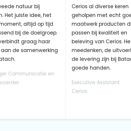
eede natuur bij
Cerios al diverse keren
. Het juiste idee, het
geholpen met echt go
 moment, altijd op tijd
maatwerk producten d
send bij de doelgroep.
passen bij kwaliteit en
verbindt graag haar
beleving van Cerios. He
aan de samenwerking
meedenken, de uitvoer
atach.
de levering zijn bij Bata
goede handen.
er Communicatie en
voerder
Executive Assistant
Cerios