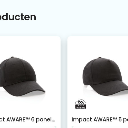
roducten
Impact AWARE™ 6 panel 280gr gerecycled katoenen cap