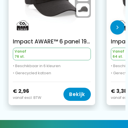
Impact AWARE™ 6 panel 190gr gerecycled katoenen cap
Vanaf
Vanaf
76 st.
64 st.
• Beschikbaar in 6 kleuren
• Beschik
• Gerecycled katoen
• Gerecy
€ 2,96
€ 3,38
Bekijk
vanaf excl. BTW
vanaf exc