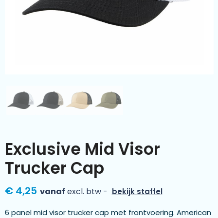
Kleding & textiel
Zomer
Duurzamere geschenken
Sinterklaas
Luxe geschenken
Voorjaar
Meer categorieën
Wijn
Exclusive Mid Visor
Trucker Cap
€ 4,25
vanaf
excl. btw -
bekijk staffel
6 panel mid visor trucker cap met frontvoering. American