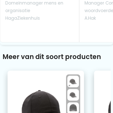
Domeinmanager mens en
Manager Co
organisatie
woordvoerde
HagaZiekenhuis
A.Hak
Meer van dit soort producten