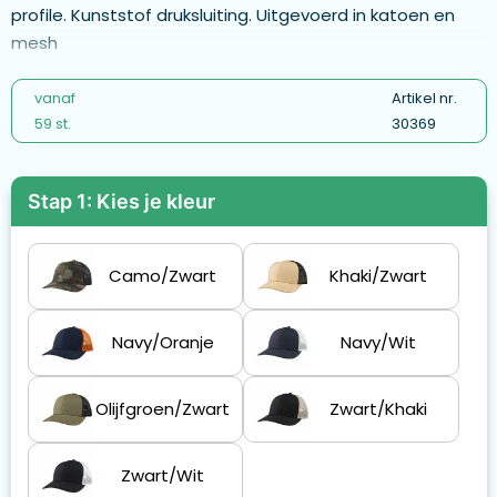
profile. Kunststof druksluiting. Uitgevoerd in katoen en
mesh
vanaf
Artikel nr.
59 st.
30369
Stap 1: Kies je kleur
Camo/Zwart
Khaki/Zwart
Navy/Oranje
Navy/Wit
Olijfgroen/Zwart
Zwart/Khaki
Zwart/Wit