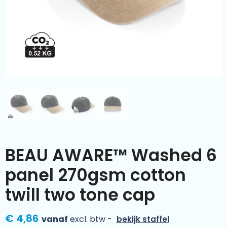
Kleding & textiel
Zomer
Duurzamere geschenken
Sinterklaas
Luxe geschenken
Voorjaar
Meer categorieën
Wijn
BEAU AWARE™ Washed 6
panel 270gsm cotton
twill two tone cap
€ 4,86
vanaf
excl. btw -
bekijk staffel