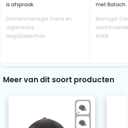
is afspraak.
met Batach.
Domeinmanager mens en
Manager Co
organisatie
woordvoerde
HagaZiekenhuis
A.Hak
Meer van dit soort producten