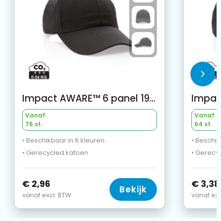
Impact AWARE™ 6 panel 190gr gerecycled katoenen cap
Vanaf
Vanaf
76 st.
64 st.
• Beschikbaar in 6 kleuren
• Beschik
• Gerecycled katoen
• Gerecy
€ 2,96
€ 3,38
Bekijk
vanaf excl. BTW
vanaf exc