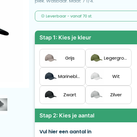
piek. Wasbaar. Maat 7 1/4.
Leverbaar
-
vanaf
70 st.
Stap 1: Kies je kleur
Grijs
Legergroen
Marineblauw
Wit
Zwart
Zilver
Stap 2: Kies je aantal
Vul hier een aantal in