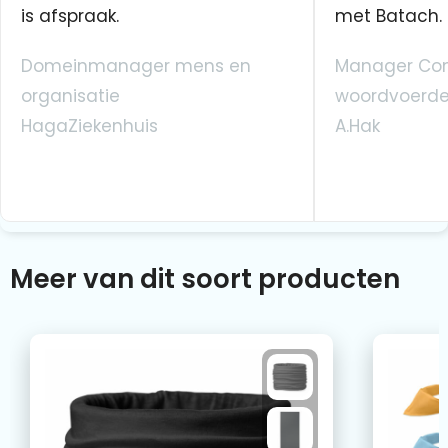
is afspraak.
met Batach.
Domeinmanager mens en
Manager Co
organisatie
woordvoerde
HagaZiekenhuis
A.Hak
Meer van dit soort producten