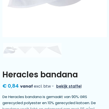
Kleding & textiel
Zomer
Duurzamere geschenken
Sinterklaas
Luxe geschenken
Voorjaar
Meer categorieën
Wijn
Heracles bandana
€ 0,84
vanaf
excl. btw -
bekijk staffel
De Heracles bandana is gemaakt van 90% GRS
gerecycled polyester en 10% gerecycled katoen. De
bandana voelt licht en ademend aan met 95 g/m²,