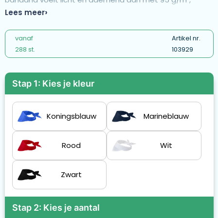
zodat je het het hele jaar door kunt dragen.
Lees meer
vanaf
Artikel nr.
288 st.
103929
Stap 1: Kies je kleur
Koningsblauw
Marineblauw
Rood
Wit
Zwart
Stap 2: Kies je aantal