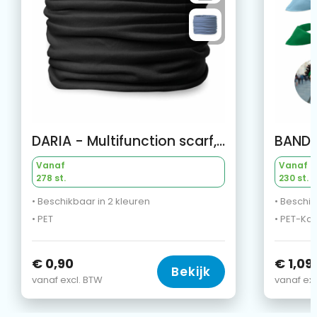
DARIA - Multifunction scarf, microfiber
Vanaf
Vanaf
278 st.
230 st.
• Beschikbaar in 2 kleuren
• Beschik
• PET
• PET-Ka
€ 0,90
€ 1,09
Bekijk
vanaf excl. BTW
vanaf exc