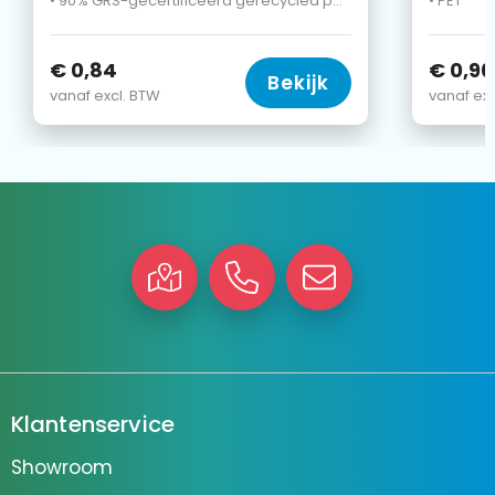
• 90% GRS-gecertificeerd gerecycled polyester en 10% GRS-gecertificeerd gerecycled katoen
• PET
€ 0,84
€ 0,90
Bekijk
vanaf excl. BTW
vanaf exc
Klantenservice
Showroom