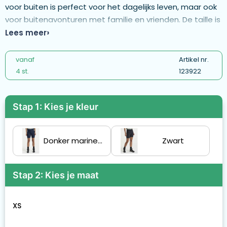
voor buiten is perfect voor het dagelijks leven, maar ook
voor buitenavonturen met familie en vrienden. De taille is
verstelbaar voor een goede pasvorm. De twee
Lees meer
voorzakken zijn voorzien van ritssluitingen om je telefoon,
portemonnee en sleutels veilig te houden. Aan de
vanaf
Artikel nr.
achterkant bevinden zich twee extra zakken voor extra
4 st.
123922
opbergruimte. De short is gemaakt van een lichtgewicht
stof en past zelfs in de kleinste tas. Perfect voor lange
Stap 1: Kies je kleur
wandelingen als het weer wisselvallig lijkt. Hij heeft een
PFC-vrije waterafstotende afwerking.
Donker marineblauw
Zwart
Stap 2: Kies je maat
XS