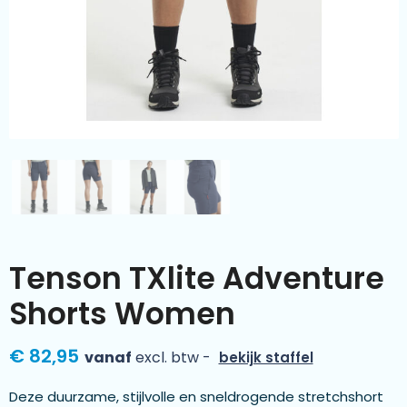
Kleding & textiel
Zomer
Duurzamere geschenken
Sinterklaas
Luxe geschenken
Voorjaar
Meer categorieën
Wijn
Tenson TXlite Adventure
Shorts Women
€ 82,95
vanaf
excl. btw -
bekijk staffel
Deze duurzame, stijlvolle en sneldrogende stretchshort