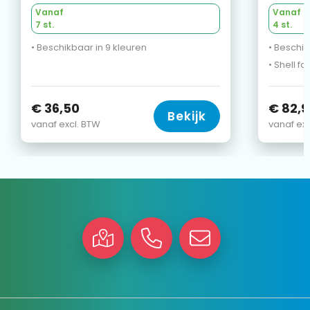
Vanaf
Vanaf
7 st.
4 st.
• Beschikbaar in 9 kleuren
• Beschik
€ 36,50
€ 82,9
Bekijk
vanaf excl. BTW
vanaf exc