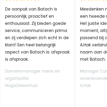
De aanpak van Batach is
Meedenken me
persoonlijk, proactief en
een tweede n
enthousiast. Zij bieden goede
Het juiste ide
service, communiceren prima
moment, altij
en zij verdiepen zich echt in de
passend bij 
klant! Een heel belangrijk
A.Hak verbin
aspect van Batach is: afspraak
naam aan d
is afspraak.
met Batach.
Domeinmanager mens en
Manager Co
organisatie
woordvoerde
HagaZiekenhuis
A.Hak