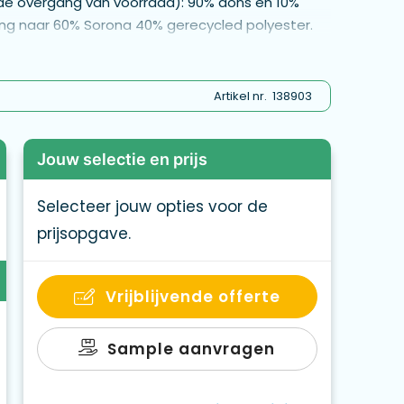
t de overgang van voorraad): 90% dons en 10%
ang naar 60% Sorona 40% gerecycled polyester.
r, 2 binnenzakken, Kleine hoge kraag,
 stoppers. Raadpleeg de maattabel in de
Artikel nr.
138903
Jouw selectie en prijs
Selecteer jouw opties voor de
prijsopgave.
Vrijblijvende offerte
Sample aanvragen