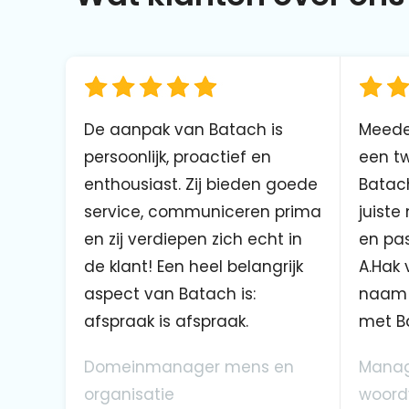
De aanpak van Batach is
Meede
persoonlijk, proactief en
een tw
enthousiast. Zij bieden goede
Batach
service, communiceren prima
juiste
en zij verdiepen zich echt in
en pas
de klant! Een heel belangrijk
A.Hak 
aspect van Batach is:
naam 
afspraak is afspraak.
met B
Domeinmanager mens en
Manag
organisatie
woord