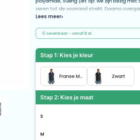
polyamide, Vulling (let op: we zijn bezig me
veren tot de voorraad strekt. Daarna overg
POLYAMIDE 380T, Ritssluiting, 2 ritszakken voo
Lees meer
Nauwsluitende snit, Inbag vouwsysteem met
productdocumentatie voor de juiste maat.
Leverbaar
-
vanaf
8 st.
Stap 1: Kies je kleur
Franse Marine
Zwart
Stap 2: Kies je maat
S
M