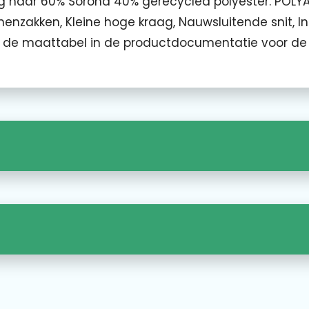
ng naar 60% Sorona 40% gerecycled polyester. POLY
binnenzakken, Kleine hoge kraag, Nauwsluitende snit, 
de maattabel in de productdocumentatie voor de 