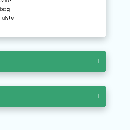
AMIDE
Inbag
juiste