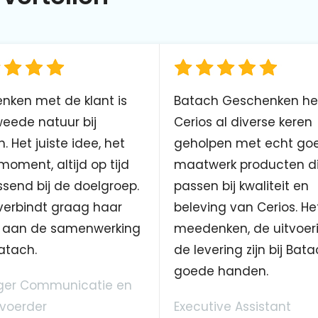
nken met de klant is
Batach Geschenken he
eede natuur bij
Cerios al diverse keren
. Het juiste idee, het
geholpen met echt go
 moment, altijd op tijd
maatwerk producten d
send bij de doelgroep.
passen bij kwaliteit en
verbindt graag haar
beleving van Cerios. He
aan de samenwerking
meedenken, de uitvoer
atach.
de levering zijn bij Bata
goede handen.
er Communicatie en
voerder
Executive Assistant