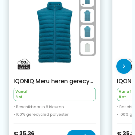
IQONIQ Meru heren gerecycled polyester bodywarmer
Vanaf
Vanaf
8 st.
8 st.
• Beschikbaar in 8 kleuren
• Beschik
• 100% gerecycled polyester
• 100% g
€ 35,36
€ 35,3