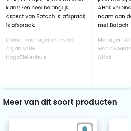
klant! Een heel belangrijk
A.Hak verbin
aspect van Batach is: afspraak
naam aan d
is afspraak.
met Batach.
Domeinmanager mens en
Manager Co
organisatie
woordvoerde
HagaZiekenhuis
A.Hak
Meer van dit soort producten