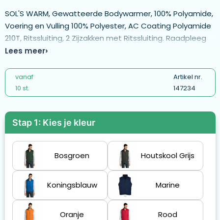
SOL'S WARM, Gewatteerde Bodywarmer, 100% Polyamide,
Voering en Vulling 100% Polyester, AC Coating Polyamide
210T, Ritssluiting, 2 Zijzakken met Ritssluiting. Raadpleeg
De Maattabel In De Productdocumentatie Voor De Juiste
Lees meer
Maat.
vanaf
Artikel nr.
10 st.
147234
Stap 1: Kies je kleur
Bosgroen
Houtskool Grijs
Koningsblauw
Marine
Oranje
Rood