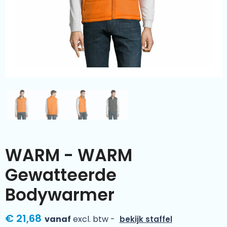
Kleding & textiel
Zomer
Duurzamere geschenken
Sinterklaas
Luxe geschenken
Voorjaar
Meer categorieën
Wijn
WARM - WARM
Gewatteerde
Bodywarmer
€ 21,68
vanaf
excl. btw -
bekijk staffel