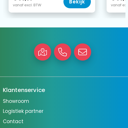
Bekijk
vanaf excl. BTW
vanaf exc
Klantenservice
Showroom
Logistiek partner
Contact