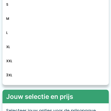
S
M
L
XL
XXL
3XL
Jouw selectie en prijs
Selecteer jouw opties voor de prijsopgave.