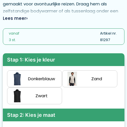
gemaakt voor avontuurlijke reizen. Draag hem als
zelfstandige bodywarmer of als tussenlaag onder een
shelljack als de temperatuur daalt. De voor- en
Lees meer
achterkant zijn gemaakt van een rekbare, gewatteerde
stof met een lichte vulling van 100% polyester. De
vanaf
Artikel nr.
zijkanten zijn gemaakt van 90% polyester en 10%
3 st.
81297
elastaan. Zowel de taille als de armsgaten zijn elastisch
en de jas heeft twee voorzakken met ritssluiting. De
Stap 1: Kies je kleur
bodywarmer is winddicht en heeft een opstaande kraag
die de nek beschermt.
Donkerblauw
Zand
Zwart
Stap 2: Kies je maat