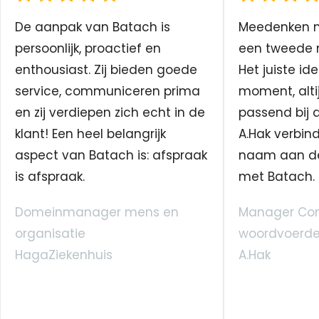
De aanpak van Batach is
Meedenken me
persoonlijk, proactief en
een tweede n
enthousiast. Zij bieden goede
Het juiste ide
service, communiceren prima
moment, altij
en zij verdiepen zich echt in de
passend bij 
klant! Een heel belangrijk
A.Hak verbin
aspect van Batach is: afspraak
naam aan d
is afspraak.
met Batach.
Domeinmanager mens en
Manager Co
organisatie
woordvoerde
HagaZiekenhuis
A.Hak