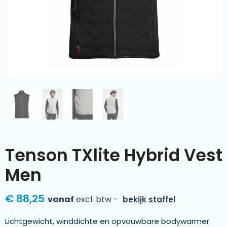
Kleding & textiel
Zomer
Duurzamere geschenken
Sinterklaas
Luxe geschenken
Voorjaar
Meer categorieën
Wijn
Tenson TXlite Hybrid Vest
Men
€ 88,25
vanaf
excl. btw -
bekijk staffel
Lichtgewicht, winddichte en opvouwbare bodywarmer