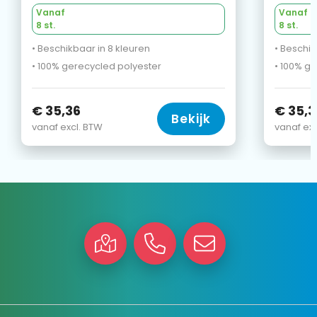
Vanaf
Vanaf
8 st.
8 st.
• Beschikbaar in 8 kleuren
• Beschik
• 100% gerecycled polyester
• 100% g
€ 35,36
€ 35,3
Bekijk
vanaf excl. BTW
vanaf exc