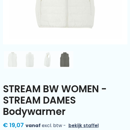
Kleding & textiel
Zomer
Duurzamere geschenken
Sinterklaas
Luxe geschenken
Voorjaar
Meer categorieën
Wijn
STREAM BW WOMEN -
STREAM DAMES
Bodywarmer
€ 19,07
vanaf
excl. btw -
bekijk staffel