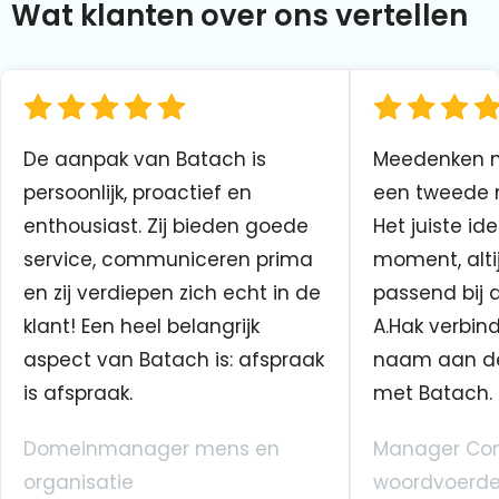
Wat klanten over ons vertellen
De aanpak van Batach is
Meedenken me
persoonlijk, proactief en
een tweede n
enthousiast. Zij bieden goede
Het juiste ide
service, communiceren prima
moment, altij
en zij verdiepen zich echt in de
passend bij 
klant! Een heel belangrijk
A.Hak verbin
aspect van Batach is: afspraak
naam aan d
is afspraak.
met Batach.
Domeinmanager mens en
Manager Co
organisatie
woordvoerde