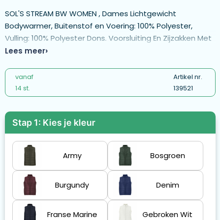
SOL'S STREAM BW WOMEN , Dames Lichtgewicht
Bodywarmer, Buitenstof en Voering: 100% Polyester,
Vulling: 100% Polyester Dons. Voorsluiting En Zijzakken Met
Ton-Sur-Ton Nylon Rits. Ton-Sur-Ton Metalen Schuivers
Lees meer
Met Zwarte Decoratieve Rits Trekkers. Hoge Kraag En
Ton-Sur-Ton Elastische Biesbinding Bij De Armsgaten En
vanaf
Artikel nr.
De Zoom, Geleverd met Opbergzak. Raadpleeg De
14 st.
139521
Maattabel In De Productdocumentatie Voor De Juiste
Maat.
Stap 1: Kies je kleur
Army
Bosgroen
Burgundy
Denim
Franse Marine
Gebroken Wit