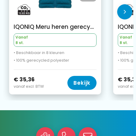
IQONIQ Meru heren gerecycled polyester bodywarmer
Vanaf
Vanaf
8 st.
8 st.
• Beschikbaar in 8 kleuren
• Beschik
• 100% gerecycled polyester
• 100% g
€ 35,36
€ 35,3
Bekijk
vanaf excl. BTW
vanaf exc