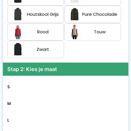
Houtskool Grijs
Pure Chocolade
Rood
Touw
Zwart
Stap 2: Kies je maat
S
M
L