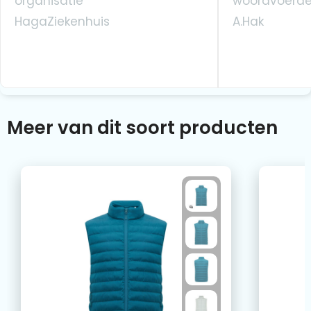
organisatie
woordvoerde
HagaZiekenhuis
A.Hak
Meer van dit soort producten