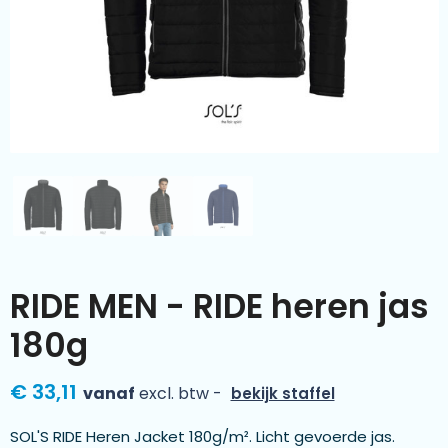
Kleding & textiel
Zomer
Duurzamere geschenken
Sinterklaas
Luxe geschenken
Voorjaar
Meer categorieën
Wijn
RIDE MEN - RIDE heren jas
180g
€ 33,11
vanaf
excl. btw -
bekijk staffel
SOL'S RIDE Heren Jacket 180g/m². Licht gevoerde jas.