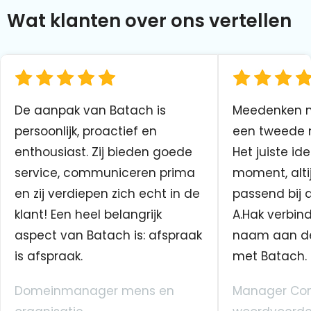
Wat klanten over ons vertellen
De aanpak van Batach is
Meedenken me
persoonlijk, proactief en
een tweede n
enthousiast. Zij bieden goede
Het juiste ide
service, communiceren prima
moment, altij
en zij verdiepen zich echt in de
passend bij 
klant! Een heel belangrijk
A.Hak verbin
aspect van Batach is: afspraak
naam aan d
is afspraak.
met Batach.
Domeinmanager mens en
Manager Co