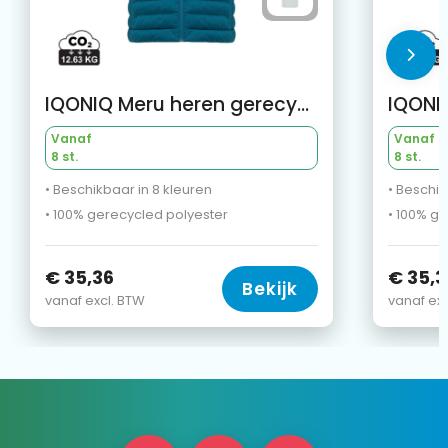
IQONIQ Meru heren gerecycled polyester bodywarmer
Vanaf
Vanaf
8 st.
8 st.
• Beschikbaar in 8 kleuren
• Beschik
• 100% gerecycled polyester
• 100% g
€ 35,36
€ 35,3
Bekijk
vanaf excl. BTW
vanaf exc