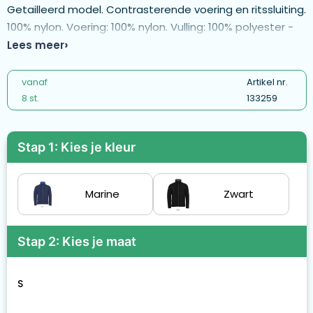
Getailleerd model. Contrasterende voering en ritssluiting.
100% nylon. Voering: 100% nylon. Vulling: 100% polyester -
180 g/m². 2 zakken met rits gelijk aan de voering.
Lees meer
Rechtopstaande kraag.
vanaf
Artikel nr.
8 st.
133259
Stap 1: Kies je kleur
Marine
Zwart
Stap 2: Kies je maat
S