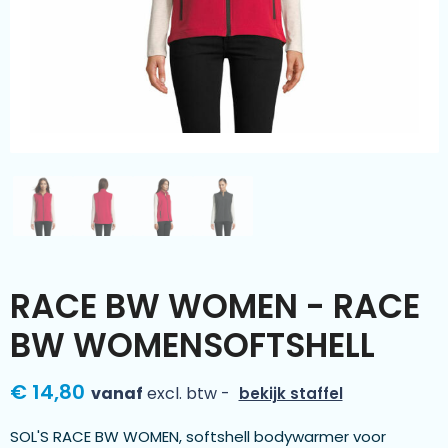
Kleding & textiel
Zomer
Duurzamere geschenken
Sinterklaas
Luxe geschenken
Voorjaar
Meer categorieën
Wijn
RACE BW WOMEN - RACE
BW WOMENSOFTSHELL
€ 14,80
vanaf
excl. btw -
bekijk staffel
SOL'S RACE BW WOMEN, softshell bodywarmer voor