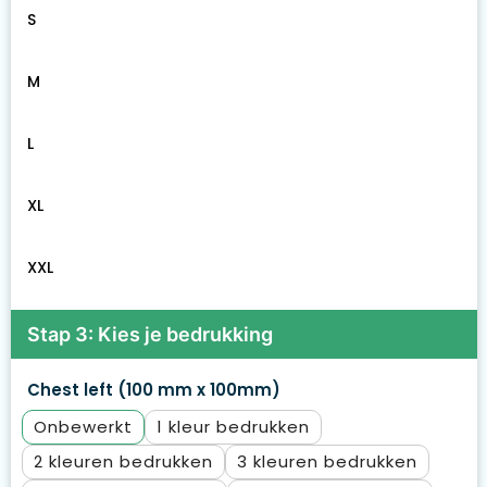
S
M
L
XL
XXL
Stap 3: Kies je bedrukking
Chest left (100 mm x 100mm)
Onbewerkt
1
2
3