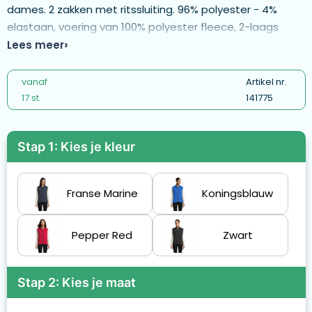
dames. 2 zakken met ritssluiting. 96% polyester - 4%
elastaan, voering van 100% polyester fleece, 2-laags
softshell 280. Buitenkant: 96% polyester / 4% elastaan,
Lees meer
voorraad wordt geleidelijk vervangen door 100%
gerecycled polyester. Raadpleeg de maattabel in de
vanaf
Artikel nr.
productdocumentatie voor informatie over de
17 st.
141775
maatvoering.
Stap 1: Kies je kleur
Franse Marine
Koningsblauw
Pepper Red
Zwart
Stap 2: Kies je maat