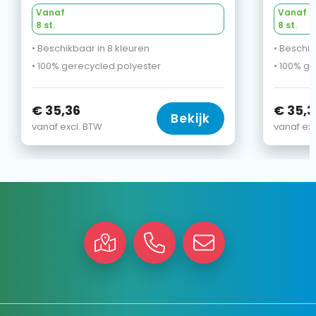
Vanaf
Vanaf
8 st.
8 st.
• Beschikbaar in 8 kleuren
• Beschik
• 100% gerecycled polyester
• 100% g
€ 35,36
€ 35,3
Bekijk
vanaf excl. BTW
vanaf exc