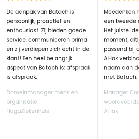
De aanpak van Batach is
Meedenken me
persoonlijk, proactief en
een tweede n
enthousiast. Zij bieden goede
Het juiste ide
service, communiceren prima
moment, altij
en zij verdiepen zich echt in de
passend bij 
klant! Een heel belangrijk
A.Hak verbin
aspect van Batach is: afspraak
naam aan d
is afspraak.
met Batach.
Domeinmanager mens en
Manager Co
organisatie
woordvoerde
HagaZiekenhuis
A.Hak