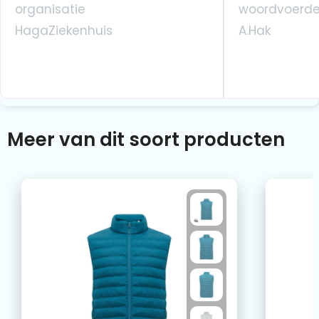
organisatie
woordvoerde
HagaZiekenhuis
A.Hak
Meer van dit soort producten