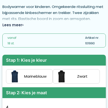
Bodywarmer voor kinderen. Omgekeerde ritssluiting met
bijpassende kinbeschermer en trekker. Twee zijzakken
met rits. Elastische boord in zoom en armsgaten.
Contrasterende binnenvoering. Licht en opvouwbaar
Lees meer
kledingstuk. Waterafstotend. Winddicht model.
vanaf
Artikel nr.
18 st.
101990
Stap 1: Kies je kleur
Marineblauw
Zwart
Stap 2: Kies je maat
4