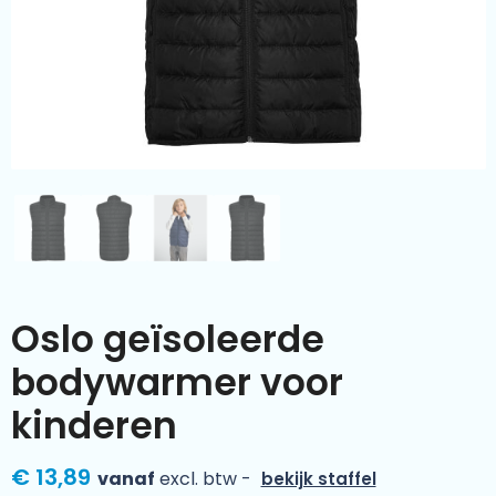
Kleding & textiel
Zomer
Duurzamere geschenken
Sinterklaas
Luxe geschenken
Voorjaar
Meer categorieën
Wijn
Oslo geïsoleerde
bodywarmer voor
kinderen
€ 13,89
vanaf
excl. btw -
bekijk staffel