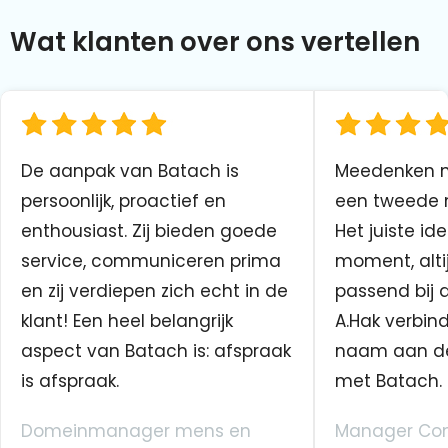
Wat klanten over ons vertellen
De aanpak van Batach is
Meedenken me
persoonlijk, proactief en
een tweede n
enthousiast. Zij bieden goede
Het juiste ide
service, communiceren prima
moment, altij
en zij verdiepen zich echt in de
passend bij 
klant! Een heel belangrijk
A.Hak verbin
aspect van Batach is: afspraak
naam aan d
is afspraak.
met Batach.
Domeinmanager mens en
Manager Co