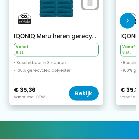
IQONIQ Meru heren gerecycled polyester bodywarmer
Vanaf
Vanaf
8 st.
8 st.
• Beschikbaar in 8 kleuren
• Beschik
• 100% gerecycled polyester
• 100% g
€ 35,36
€ 35,3
Bekijk
vanaf excl. BTW
vanaf exc