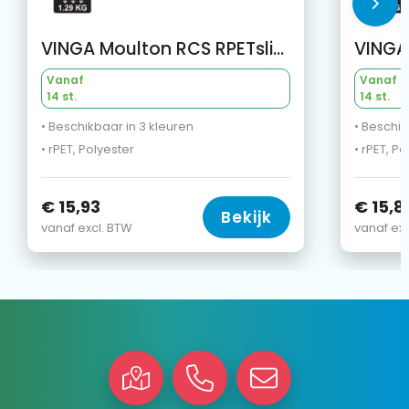
VINGA Moulton RCS RPETslippers S/M
Vanaf
Vanaf
14 st.
14 st.
• Beschikbaar in 3 kleuren
• Beschik
• rPET, Polyester
• rPET, Po
€ 15,93
€ 15,8
Bekijk
vanaf excl. BTW
vanaf exc