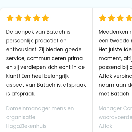
De aanpak van Batach is
Meedenken me
persoonlijk, proactief en
een tweede n
enthousiast. Zij bieden goede
Het juiste ide
service, communiceren prima
moment, altij
en zij verdiepen zich echt in de
passend bij 
klant! Een heel belangrijk
A.Hak verbin
aspect van Batach is: afspraak
naam aan d
is afspraak.
met Batach.
Domeinmanager mens en
Manager Co
organisatie
woordvoerde
HagaZiekenhuis
A.Hak