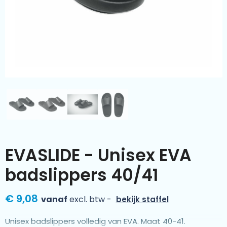
Kleding & textiel
Zomer
Duurzamere geschenken
Sinterklaas
Luxe geschenken
Voorjaar
Meer categorieën
Wijn
EVASLIDE - Unisex EVA
badslippers 40/41
€ 9,08
vanaf
excl. btw -
bekijk staffel
Unisex badslippers volledig van EVA. Maat 40-41.