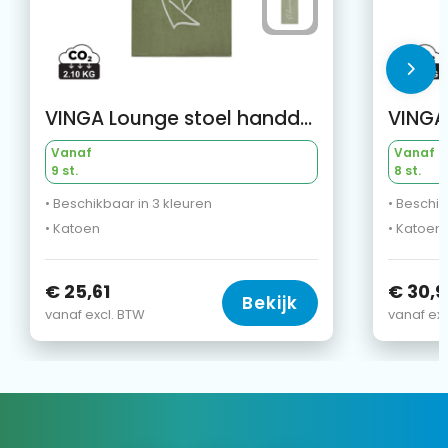
VINGA Lounge stoel handdoek
Vanaf
Vanaf
9 st.
8 st.
• Beschikbaar in 3 kleuren
• Beschik
• Katoen
• Katoen
€ 25,61
€ 30,9
Bekijk
vanaf excl. BTW
vanaf exc