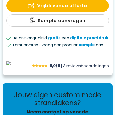
energie. Of je nu op zoek bent naar het perfecte
Vrijblijvende offerte
relatiegeschenk voor de zomer of een krachtige manier
om het merk te promoten, onze op maat gemaakte
Sample aanvragen
handdoeken zijn de ideale keuze. Laat de zomerse vibes
samensmelten en maak van elk strandbezoek een
promotiekans. Voor andere afmetingen of GSM, vraag
Je ontvangt altijd
gratis
een
digitale proefdruk
gerust naar de mogelijkheden.
Eerst ervaren? Vraag een product
sample
aan
5,0/5
| 3
reviews
beoordelingen
jouw eigen custom made
strandlakens?
Neem contact op voor de