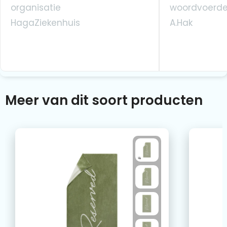
organisatie
woordvoerde
HagaZiekenhuis
A.Hak
Meer van dit soort producten