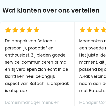
Wat klanten over ons vertellen
De aanpak van Batach is
Meedenken me
persoonlijk, proactief en
een tweede n
enthousiast. Zij bieden goede
Het juiste ide
service, communiceren prima
moment, altij
en zij verdiepen zich echt in de
passend bij 
klant! Een heel belangrijk
A.Hak verbin
aspect van Batach is: afspraak
naam aan d
is afspraak.
met Batach.
Domeinmanager mens en
Manager Co