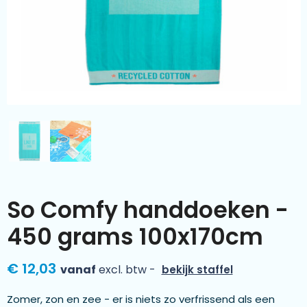
Kleding & textiel
Zomer
Duurzamere geschenken
Sinterklaas
Luxe geschenken
Voorjaar
Meer categorieën
Wijn
So Comfy handdoeken -
450 grams 100x170cm
€ 12,03
vanaf
excl. btw -
bekijk staffel
Zomer, zon en zee - er is niets zo verfrissend als een