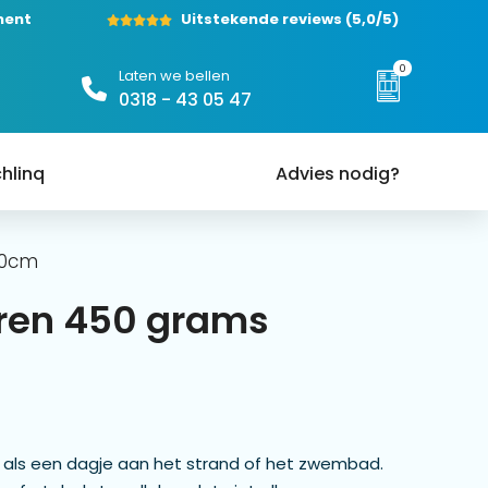
ment
Uitstekende reviews
(5,0/5)
0
Laten we bellen
0318 - 43 05 47
hlinq
Advies nodig?
40cm
ren 450 grams
nd als een dagje aan het strand of het zwembad.