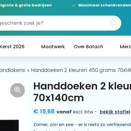
lgrote & grote bedrijven
Maximaal schenkrende
Kerst 2026
Maatwerk
Over Batach
Merc
randlakens
Handdoeken 2 kleuren 450 grams 70x1
Handdoeken 2 kleu
70x140cm
€ 15,68
vanaf
excl. btw -
bekijk staffel
Zomer, zon en zee - er is niets zo verfrisse