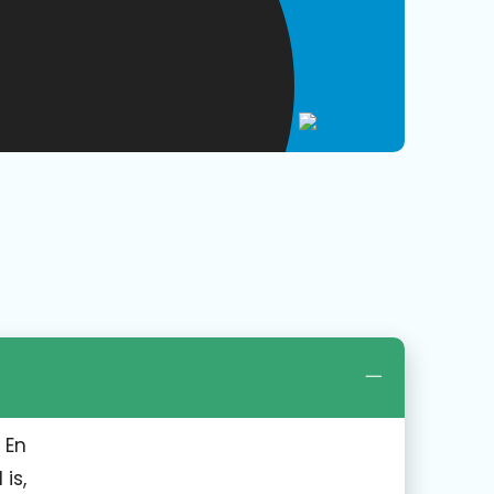
 En
is,