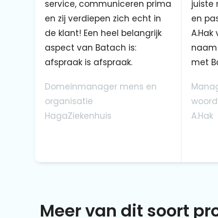
service, communiceren prima
juiste
en zij verdiepen zich echt in
en pas
de klant! Een heel belangrijk
A.Hak 
aspect van Batach is:
naam 
afspraak is afspraak.
met B
Domeinmanager mens en
Manag
organisatie
woord
HagaZiekenhuis
A.Hak
Meer van dit soort p