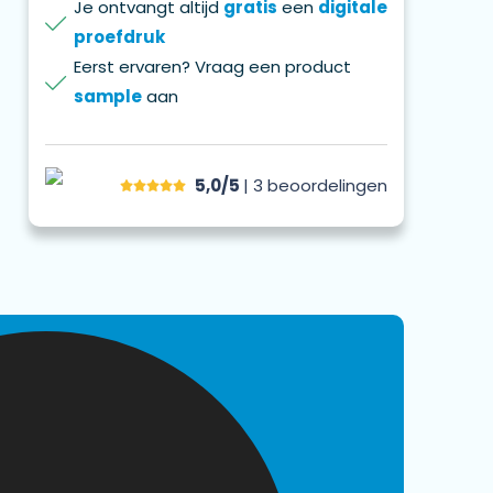
Je ontvangt altijd
gratis
een
digitale
proefdruk
Eerst ervaren? Vraag een product
sample
aan
5,0/5
| 3
beoordelingen