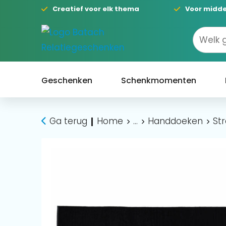
Creatief voor elk thema
Voor midde
Geschenken
Schenkmomenten
Ga terug
Home
...
Handdoeken
St
|