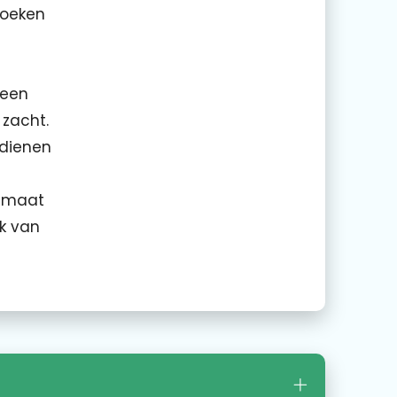
doeken
 een
 zacht.
 dienen
p maat
k van