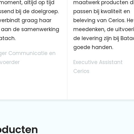
 moment, altijd op tijd
maatwerk producten d
send bij de doelgroep.
passen bij kwaliteit en
verbindt graag haar
beleving van Cerios. He
aan de samenwerking
meedenken, de uitvoer
atach.
de levering zijn bij Bata
goede handen.
er Communicatie en
voerder
Executive Assistant
Cerios
roducten