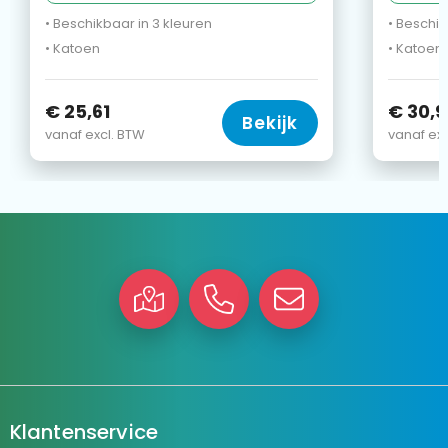
• Beschikbaar in 3 kleuren
• Beschik
• Katoen
• Katoen
€ 25,61
€ 30,9
Bekijk
vanaf excl. BTW
vanaf exc
Klantenservice