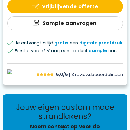
bedrijfskleuren of een uniek ontwerp en maak een
Vrijblijvende offerte
blijvende indruk op klanten, medewerkers of partners.
Sample aanvragen
Je ontvangt altijd
gratis
een
digitale proefdruk
Eerst ervaren? Vraag een product
sample
aan
5,0/5
| 3
reviews
beoordelingen
jouw eigen custom made
strandlakens?
Neem contact op voor de