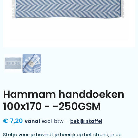
Kleding & textiel
Zomer
Duurzamere geschenken
Sinterklaas
Luxe geschenken
Voorjaar
Meer categorieën
Wijn
Hammam handdoeken
100x170 - -250GSM
€ 7,20
vanaf
excl. btw -
bekijk staffel
Stel je voor: je bevindt je heerlijk op het strand, in de