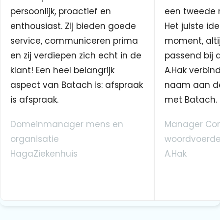
persoonlijk, proactief en
een tweede n
enthousiast. Zij bieden goede
Het juiste ide
service, communiceren prima
moment, altij
en zij verdiepen zich echt in de
passend bij 
klant! Een heel belangrijk
A.Hak verbin
aspect van Batach is: afspraak
naam aan d
is afspraak.
met Batach.
Domeinmanager mens en
Manager Co
organisatie
woordvoerde
HagaZiekenhuis
A.Hak