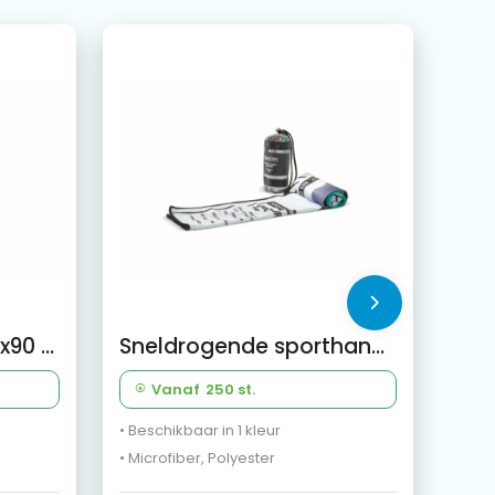
Fitness handdoek 30x90 cm
Sneldrogende sporthanddoek met custom-made print en tas
Vanaf
250 st.
• Beschikbaar in 1 kleur
• Microfiber, Polyester