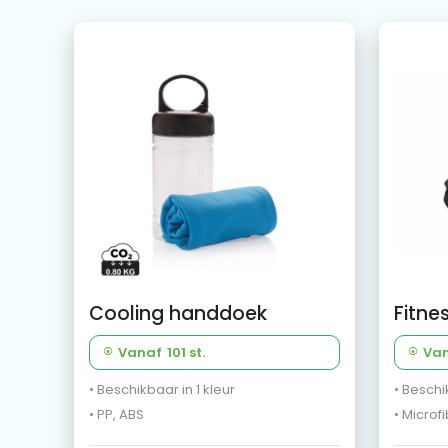
Cooling handdoek
Vanaf
101 st.
Va
• Beschikbaar in 1 kleur
• Beschi
• PP, ABS
• Microf