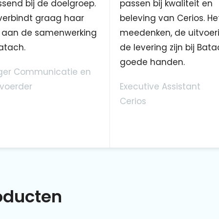
send bij de doelgroep.
passen bij kwaliteit en
verbindt graag haar
beleving van Cerios. He
aan de samenwerking
meedenken, de uitvoer
atach.
de levering zijn bij Bata
goede handen.
er Communicatie en
voerder
Executive Assistant
Cerios
roducten