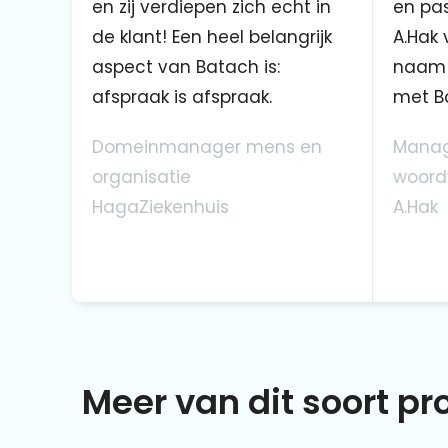
en zij verdiepen zich echt in
en pas
de klant! Een heel belangrijk
A.Hak 
aspect van Batach is:
naam 
afspraak is afspraak.
met B
Domeinmanager mens en
Manag
organisatie
woord
HagaZiekenhuis
A.Hak
Meer van dit soort p