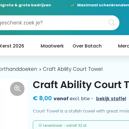
lgrote & grote bedrijven
Maximaal schenkrende
Kerst 2026
Maatwerk
Over Batach
Merc
orthanddoeken
Craft Ability Court Towel
Craft Ability Court 
€ 8,00
vanaf
excl. btw -
bekijk staffel
Court Towel is a stylish towel with great mo
Leverbaar
-
vanaf
32 st.