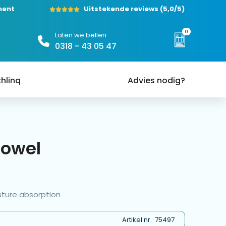
ment
Uitstekende reviews
(5,0/5)
0
Laten we bellen
0318 - 43 05 47
hlinq
Advies nodig?
Towel
isture absorption
Artikel nr.
75497