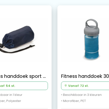
Fitness handdoek sport 210D
naf
54 st.
Vanaf
72 st.
kbaar in 1 kleur
• Beschikbaar in 3 kleuren
iber, Polyester
• Microfiber, PET