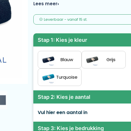
het afval dat uit de zee wordt gehaald te re
Lees meer
Leverbaar
-
vanaf
15 st.
Stap 1: Kies je kleur
Blauw
Grijs
Turquoise
Stap 2: Kies je aantal
Vul hier een aantal in
Stap 3: Kies je bedrukking