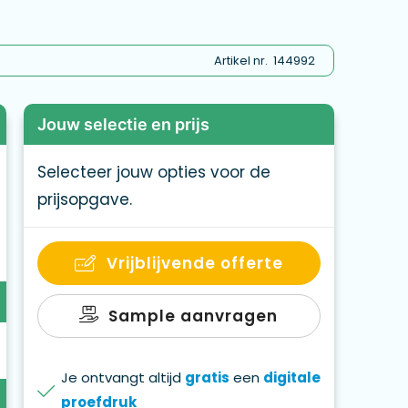
cyclen. Gemaakt in de EU.
Artikel nr.
144992
Jouw selectie en prijs
Selecteer jouw opties voor de
prijsopgave.
Vrijblijvende offerte
Sample aanvragen
Je ontvangt altijd
gratis
een
digitale
proefdruk