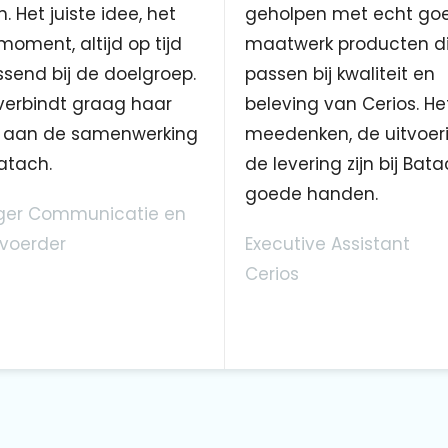
. Het juiste idee, het
geholpen met echt go
 moment, altijd op tijd
maatwerk producten d
send bij de doelgroep.
passen bij kwaliteit en
verbindt graag haar
beleving van Cerios. He
aan de samenwerking
meedenken, de uitvoer
atach.
de levering zijn bij Bata
goede handen.
er Communicatie en
voerder
Executive Assistant
Cerios