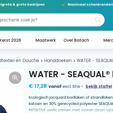
lgrote & grote bedrijven
Maximaal schenkrende
Kerst 2026
Maatwerk
Over Batach
Merc
textiel en Douche
Handdoeken
WATER - SEAQUA
WATER - SEAQUAL®
€ 17,28
vanaf
excl. btw -
bekijk staffel
Ecologisch jacquard badlaken of strandlake
katoen en 30% gerecycled polyester SEAQUAL
INITIATIVE werkt samen met ocean clean-up