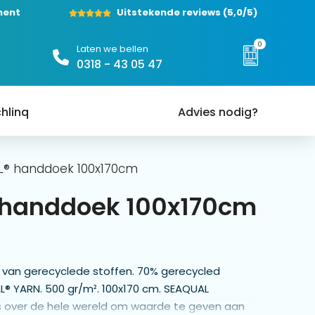
ment
Uitstekende reviews
(5,0/5)
0
Laten we bellen
0318 - 43 05 47
hlinq
Advies nodig?
L® handdoek 100x170cm
 handdoek 100x170cm
n van gerecyclede stoffen. 70% gerecycled
® YARN. 500 gr/m². 100x170 cm. SEAQUAL
s over de hele wereld om waarde te geven aan