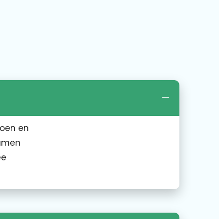
toen en
samen
ee