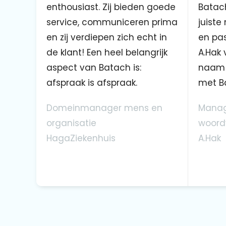
enthousiast. Zij bieden goede
Batach
service, communiceren prima
juiste
en zij verdiepen zich echt in
en pas
de klant! Een heel belangrijk
A.Hak 
aspect van Batach is:
naam 
afspraak is afspraak.
met B
Domeinmanager mens en
Manag
organisatie
woord
HagaZiekenhuis
A.Hak