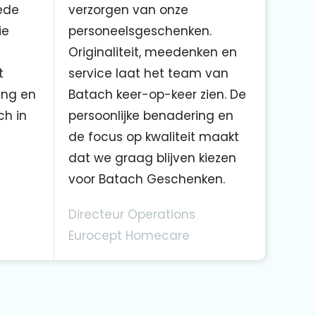
ede
verzorgen van onze
ie
personeelsgeschenken.
Originaliteit, meedenken en
t
service laat het team van
ing en
Batach keer-op-keer zien. De
ch in
persoonlijke benadering en
de focus op kwaliteit maakt
dat we graag blijven kiezen
voor Batach Geschenken.
Directeur Operations
Eurocept Homecare