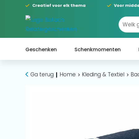
Creatief voor elk thema
Voor midde
Geschenken
Schenkmomenten
Ga terug
Home
Kleding & Textiel
Bad
|