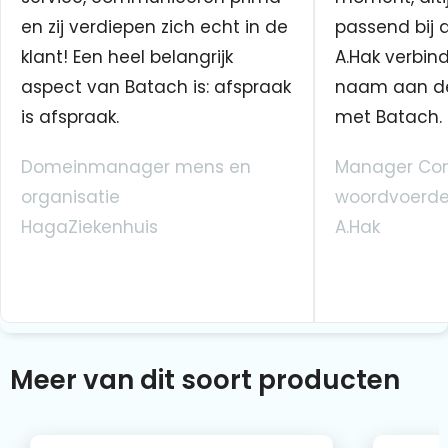
en zij verdiepen zich echt in de
passend bij 
klant! Een heel belangrijk
A.Hak verbin
aspect van Batach is: afspraak
naam aan d
is afspraak.
met Batach.
Domeinmanager mens en
Manager Co
organisatie
woordvoerde
HagaZiekenhuis
A.Hak
Meer van dit soort producten