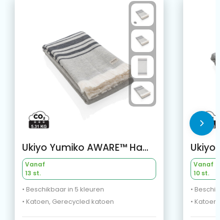
Ukiyo Yumiko AWARE™ Hamam Handdoek 100x180cm
Vanaf
Vanaf
13 st.
10 st.
• Beschikbaar in 5 kleuren
• Beschik
• Katoen, Gerecycled katoen
• Katoen