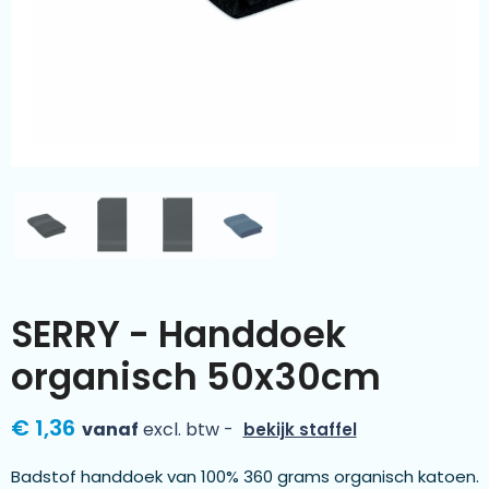
Kleding & textiel
Zomer
Duurzamere geschenken
Sinterklaas
Luxe geschenken
Voorjaar
Meer categorieën
Wijn
SERRY - Handdoek
organisch 50x30cm
€ 1,36
vanaf
excl. btw -
bekijk staffel
Badstof handdoek van 100% 360 grams organisch katoen.