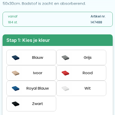
50x30cm. Badstof is zacht en absorberend.
vanaf
Artikel nr.
184 st.
147488
Stap 1: Kies je kleur
Blauw
Grijs
Ivoor
Rood
Royal Blauw
Wit
Zwart