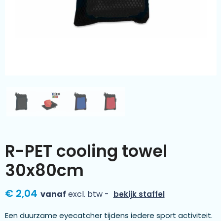
Kleding & textiel
Zomer
Duurzamere geschenken
Sinterklaas
Luxe geschenken
Voorjaar
Meer categorieën
Wijn
R-PET cooling towel
30x80cm
€ 2,04
vanaf
excl. btw -
bekijk staffel
Een duurzame eyecatcher tijdens iedere sport activiteit.