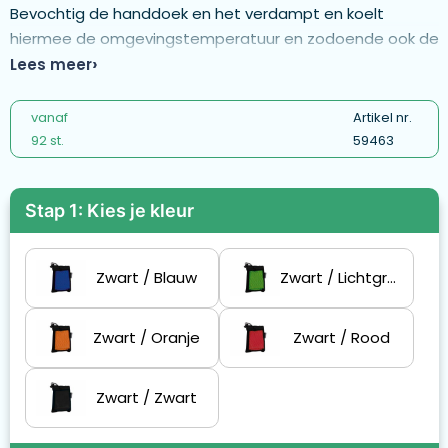
Bevochtig de handdoek en het verdampt en koelt
hiermee de omgevingstemperatuur en zodoende ook de
lichaamstemperatuur. Zowel de handdoek als het
Lees meer
handige zakje zijn gemaakt van R-PET. De handdoek is
30x80cm.
vanaf
Artikel nr.
92 st.
59463
Stap 1: Kies je kleur
Zwart / Blauw
Zwart / Lichtgroen
Zwart / Oranje
Zwart / Rood
Zwart / Zwart