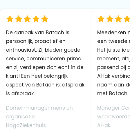
De aanpak van Batach is
Meedenken me
persoonlijk, proactief en
een tweede n
enthousiast. Zij bieden goede
Het juiste ide
service, communiceren prima
moment, altij
en zij verdiepen zich echt in de
passend bij 
klant! Een heel belangrijk
A.Hak verbin
aspect van Batach is: afspraak
naam aan d
is afspraak.
met Batach.
Domeinmanager mens en
Manager Co
organisatie
woordvoerde
HagaZiekenhuis
A.Hak