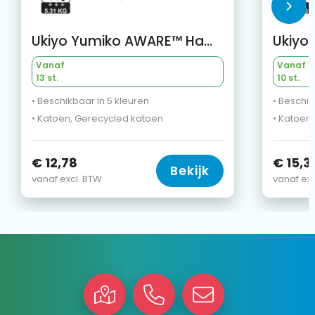
Ukiyo Yumiko AWARE™ Hamam Handdoek 100x180cm
Vanaf
Vanaf
13 st.
10 st.
• Beschikbaar in 5 kleuren
• Beschik
• Katoen, Gerecycled katoen
• Katoen
€ 12,78
€ 15,3
Bekijk
vanaf excl. BTW
vanaf exc