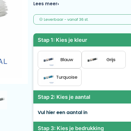
wordt gehaald te recyclen. Gemaakt in de EU
Lees meer
Leverbaar
-
vanaf
36 st.
Stap 1: Kies je kleur
Blauw
Grijs
Turquoise
Stap 2: Kies je aantal
Vul hier een aantal in
Stap 3: Kies je bedrukking