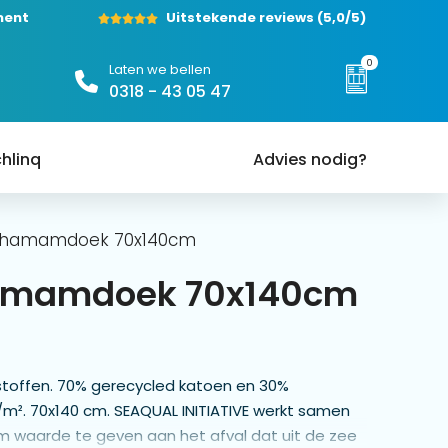
ment
Uitstekende reviews
(5,0/5)
0
Laten we bellen
0318 - 43 05 47
hlinq
Advies nodig?
 hamamdoek 70x140cm
hamamdoek 70x140cm
toffen. 70% gerecycled katoen en 30%
m². 70x140 cm. SEAQUAL INITIATIVE werkt samen
 waarde te geven aan het afval dat uit de zee