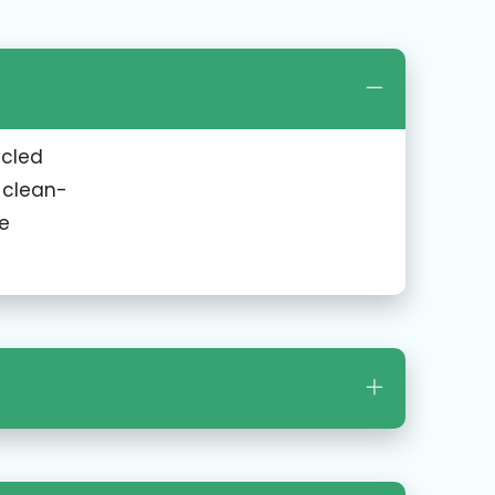
ycled
 clean-
e