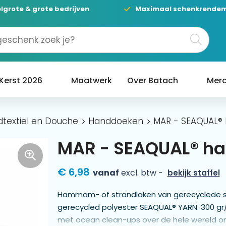
lgrote & grote bedrijven
Maximaal schenkrende
Kerst 2026
Maatwerk
Over Batach
Merc
textiel en Douche
Handdoeken
MAR - SEAQUAL®
MAR - SEAQUAL® 
€ 6,98
vanaf
excl. btw -
bekijk staffel
Hammam- of strandlaken van gerecyclede s
gerecycled polyester SEAQUAL® YARN. 300 gr/
met ocean clean-ups over de hele wereld om