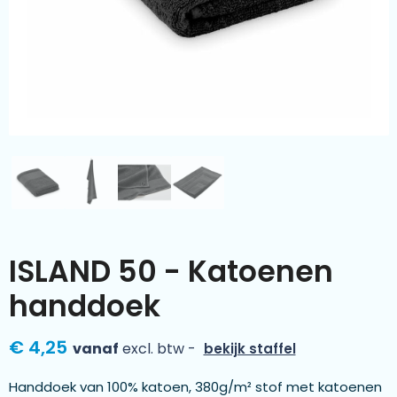
Kleding & textiel
Zomer
Duurzamere geschenken
Sinterklaas
Luxe geschenken
Voorjaar
Meer categorieën
Wijn
ISLAND 50 - Katoenen
handdoek
€ 4,25
vanaf
excl. btw -
bekijk staffel
Handdoek van 100% katoen, 380g/m² stof met katoenen