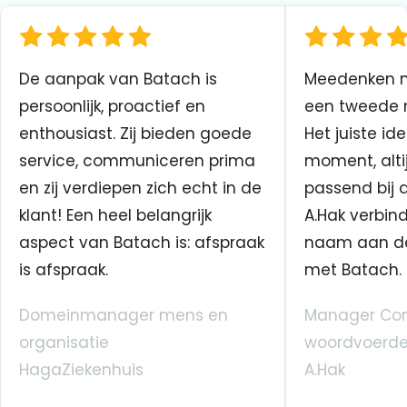
De aanpak van Batach is
Meedenken me
persoonlijk, proactief en
een tweede n
enthousiast. Zij bieden goede
Het juiste ide
service, communiceren prima
moment, altij
en zij verdiepen zich echt in de
passend bij 
klant! Een heel belangrijk
A.Hak verbin
aspect van Batach is: afspraak
naam aan d
is afspraak.
met Batach.
Domeinmanager mens en
Manager Co
organisatie
woordvoerde
HagaZiekenhuis
A.Hak