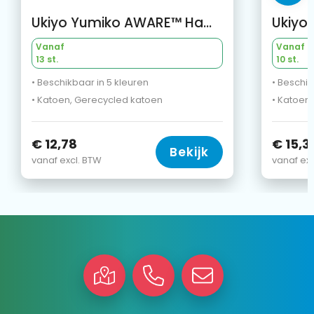
Ukiyo Yumiko AWARE™ Hamam Handdoek 100x180cm
Vanaf
Vanaf
13 st.
10 st.
• Beschikbaar in 5 kleuren
• Beschik
• Katoen, Gerecycled katoen
• Katoen
€ 12,78
€ 15,3
Bekijk
vanaf excl. BTW
vanaf exc