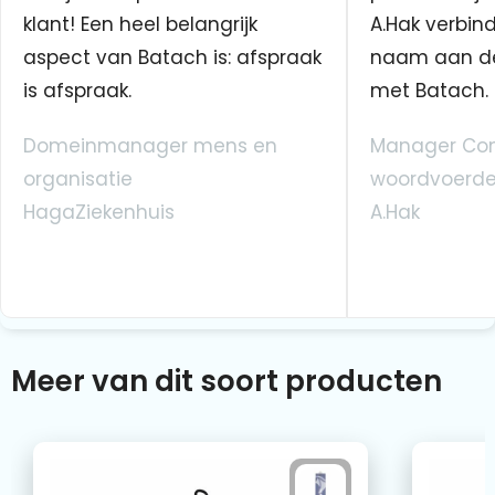
klant! Een heel belangrijk
A.Hak verbin
aspect van Batach is: afspraak
naam aan d
is afspraak.
met Batach.
Domeinmanager mens en
Manager Co
organisatie
woordvoerde
HagaZiekenhuis
A.Hak
Meer van dit soort producten