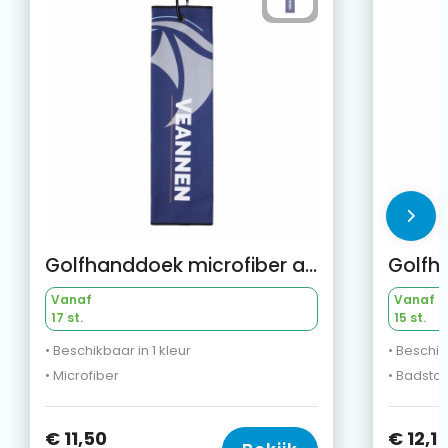
Golfhanddoek microfiber all-over
Golfh
Vanaf
Vanaf
17 st.
15 st.
• Beschikbaar in 1 kleur
• Beschik
• Microfiber
• Badstof
€ 11,50
€ 12,1