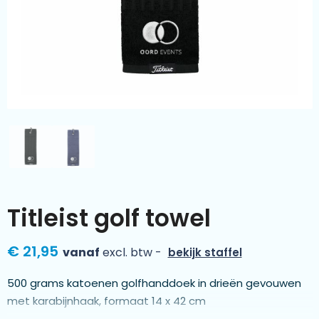
Kleding & textiel
Zomer
Duurzamere geschenken
Sinterklaas
Luxe geschenken
Voorjaar
Meer categorieën
Wijn
Titleist golf towel
€ 21,95
vanaf
excl. btw -
bekijk staffel
500 grams katoenen golfhanddoek in drieën gevouwen
met karabijnhaak, formaat 14 x 42 cm