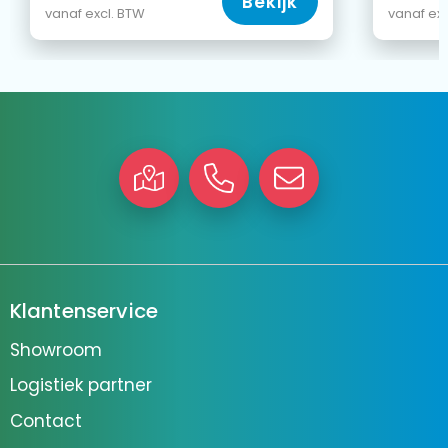
Bekijk
vanaf excl. BTW
vanaf exc
Klantenservice
Showroom
Logistiek partner
Contact