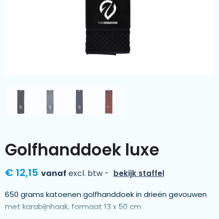
Kleding & textiel
Zomer
Duurzamere geschenken
Sinterklaas
Luxe geschenken
Voorjaar
Meer categorieën
Wijn
Golfhanddoek luxe
€ 12,15
vanaf
excl. btw -
bekijk staffel
650 grams katoenen golfhanddoek in drieën gevouwen
met karabijnhaak, formaat 13 x 50 cm