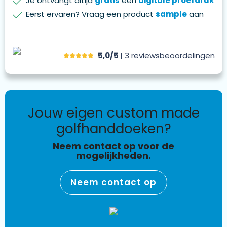
Je ontvangt altijd
gratis
een
digitale proefdruk
Eerst ervaren? Vraag een product
sample
aan
5,0/5
| 3
reviews
beoordelingen
jouw eigen custom made
golfhanddoeken?
Neem contact op voor de
mogelijkheden.
Neem contact op