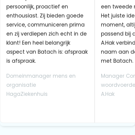
persoonlijk, proactief en
een tweede n
enthousiast. Zij bieden goede
Het juiste ide
service, communiceren prima
moment, altij
en zij verdiepen zich echt in de
passend bij 
klant! Een heel belangrijk
A.Hak verbin
aspect van Batach is: afspraak
naam aan d
is afspraak.
met Batach.
Domeinmanager mens en
Manager Co
organisatie
woordvoerde
HagaZiekenhuis
A.Hak