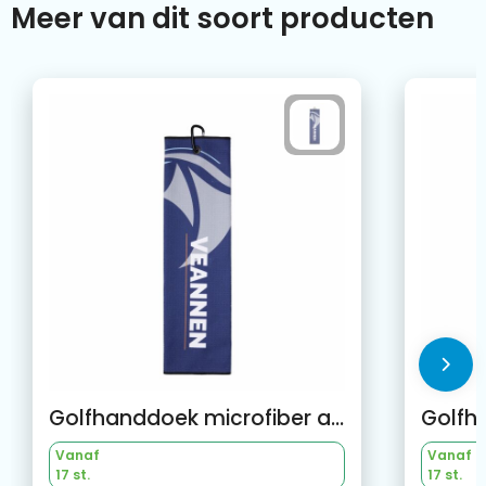
Meer van dit soort producten
Golfhanddoek microfiber all-over
Golfh
Vanaf
Vanaf
17 st.
17 st.