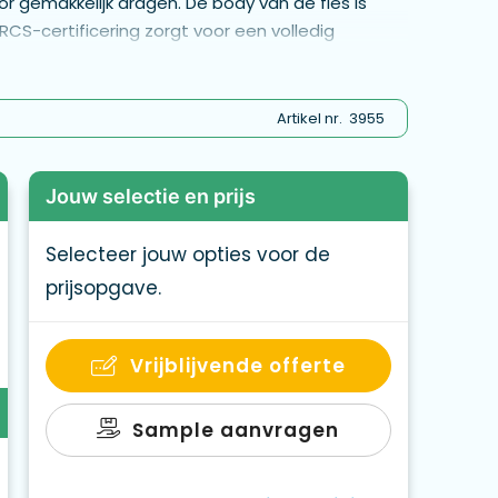
 gemakkelijk dragen. De body van de fles is
CS-certificering zorgt voor een volledig
recyclede materialen. Alleen handwas. Dit
l gerecycled materiaal: 56% op basis van het
teit 680ml. Inclusief FSC®-gecertificeerde
Artikel nr.
3955
Jouw selectie en prijs
Selecteer jouw opties voor de
prijsopgave.
Vrijblijvende offerte
Sample aanvragen