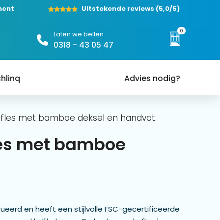
ment
Uitstekende reviews
(5,0/5)
0
Laten we bellen
0318 - 43 05 47
hlinq
Advies nodig?
 fles met bamboe deksel en handvat
les met bamboe
ueerd en heeft een stijlvolle FSC-gecertificeerde