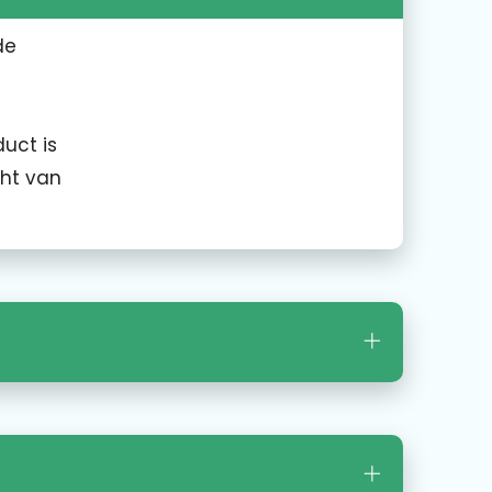
de
uct is
cht van