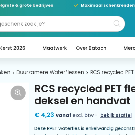
lgrote & grote bedrijven
Maximaal schenkrende
Kerst 2026
Maatwerk
Over Batach
Merc
nken
Duurzamere Waterflessen
RCS recycled PET
RCS recycled PET f
deksel en handvat
€ 4,23
vanaf
excl. btw -
bekijk staffel
Deze RPET waterfles is enkelwandig geconstr