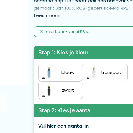
bamboe dop. Het heeft ook een handvat voor
gemaakt van 100% RCS-gecertificeerd RPET. R
gecertificeerde toeleveringsketen van de ge
Lees meer
product is alleen voor koude dranken. Totaa
totale gewicht van het item. BPA-vrij. Capaci
Leverbaar
-
vanaf
53 st.
kraftverpakking.
Stap 1: Kies je kleur
blauw
transparant
zwart
Stap 2: Kies je aantal
Vul hier een aantal in