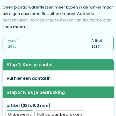
Geen plastic waterflessen meer kopen in de winkel, maar
uw eigen duurzame fles uit de Impact Collectie
hergebruiken. Door gebruik te maken van duurzame glas-
en roestvrijstalen materialen verbetert u de
Lees meer
herbruikbaarheid van producten ten opzichte van
producten voor eenmalig gebruik. Met de focus op water
vanaf
Artikel nr.
wordt 2% van de opbrengst van elk verkocht Impact
29 st.
3237
product gedoneerd aan Water.org.Deze dubbelwandige
glazen fles met bamboe deksel ondersteunt uw
Stap 1: Kies je aantal
duurzame levensstijl, vermindert uw plastic afval en
verbetert uw hydratatiegewoonten. Gemaakt van
Vul hier een aantal in
hoogwaardig borosilicaatglas, is deze dubbelwandige
fles extra bestand tegen grote thermische
veranderingen, dus het is ook veilig om uw hete thee te
Stap 2: Kies je bedrukking
dragen. Een prachtige sleeve maakt de look af.
Capaciteit 360 ml. BPA-vrij.
artikel (221 x 150 mm)
Onbewerkt
Full colour