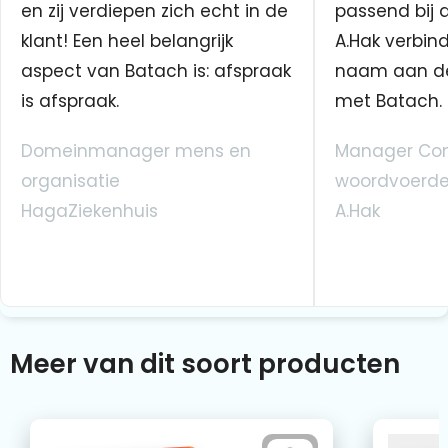
en zij verdiepen zich echt in de
passend bij 
klant! Een heel belangrijk
A.Hak verbin
aspect van Batach is: afspraak
naam aan d
is afspraak.
met Batach.
Domeinmanager mens en
Manager Co
organisatie
woordvoerde
HagaZiekenhuis
A.Hak
Meer van dit soort producten