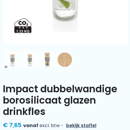
Kleding & textiel
Zomer
Duurzamere geschenken
Sinterklaas
Luxe geschenken
Voorjaar
Meer categorieën
Wijn
Impact dubbelwandige
borosilicaat glazen
drinkfles
€ 7,65
vanaf
excl. btw -
bekijk staffel