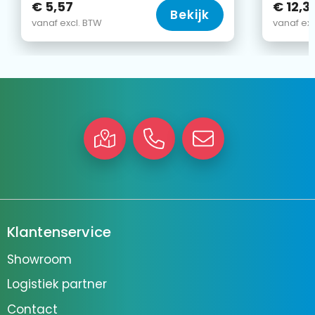
€ 5,57
€ 12,3
Bekijk
vanaf excl. BTW
vanaf exc
Klantenservice
Showroom
Logistiek partner
Contact