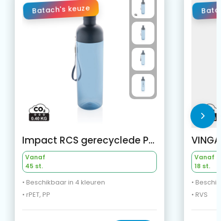
Batach's keuze
Bata
Impact RCS gerecyclede PET lekvrije waterfles 600 ml
Vanaf
Vanaf
45 st.
18 st.
• Beschikbaar in 4 kleuren
• Beschik
• rPET, PP
• RVS