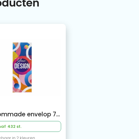
roducten
Custommade envelop 75x200mm
naf
432 st.
kbaar in 2 kleuren