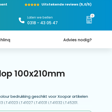
ment
Uitstekende reviews
(5,0/5)
0
Laten we bellen
0318 - 43 05 47
hlinq
Advies nodig?
lop 100x210mm
our bedrukking geschikt voor Xoopar artikelen
13 LT41023 LT41027 LT41031 LT41032 LT45201.