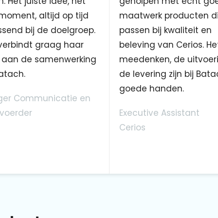
. Het juiste idee, het
geholpen met echt go
 moment, altijd op tijd
maatwerk producten d
send bij de doelgroep.
passen bij kwaliteit en
verbindt graag haar
beleving van Cerios. He
aan de samenwerking
meedenken, de uitvoer
atach.
de levering zijn bij Bata
goede handen.
er Communicatie en
voerder
Executive Assistant
Cerios