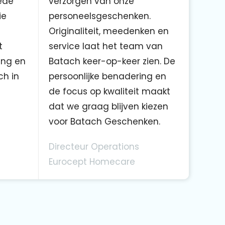
ede
verzorgen van onze
ie
personeelsgeschenken.
Originaliteit, meedenken en
t
service laat het team van
ing en
Batach keer-op-keer zien. De
ch in
persoonlijke benadering en
de focus op kwaliteit maakt
dat we graag blijven kiezen
voor Batach Geschenken.
Directeur Operations
Eurocept Homecare