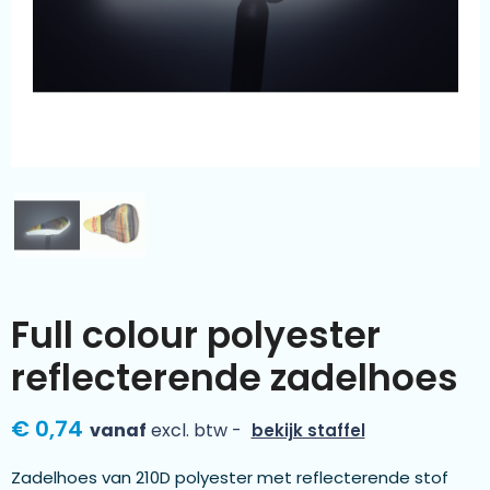
Kleding & textiel
Zomer
Duurzamere geschenken
Sinterklaas
Luxe geschenken
Voorjaar
Meer categorieën
Wijn
Full colour polyester
reflecterende zadelhoes
€ 0,74
vanaf
excl. btw -
bekijk staffel
Zadelhoes van 210D polyester met reflecterende stof