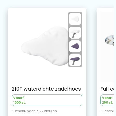
210T waterdichte zadelhoes
Vanaf
Vanaf
1000 st.
250 st.
• Beschikbaar in 22 kleuren
• Beschik