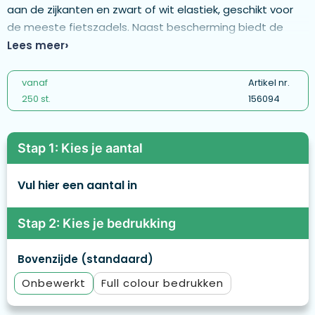
aan de zijkanten en zwart of wit elastiek, geschikt voor
de meeste fietszadels. Naast bescherming biedt de
hoes ruimte voor jouw promotionele boodschap aan de
Lees meer
bovenzijde. Afmetingen: ca. 24 × 26 cm. - MPSC03-Black
elastic
vanaf
Artikel nr.
250 st.
156094
Stap 1: Kies je aantal
Vul hier een aantal in
Stap 2: Kies je bedrukking
Bovenzijde (standaard)
Onbewerkt
Full colour