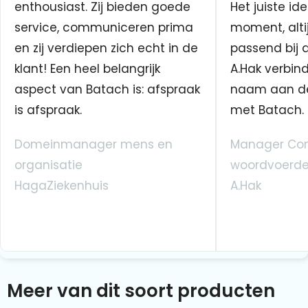
enthousiast. Zij bieden goede
Het juiste ide
service, communiceren prima
moment, altij
en zij verdiepen zich echt in de
passend bij 
klant! Een heel belangrijk
A.Hak verbin
aspect van Batach is: afspraak
naam aan d
is afspraak.
met Batach.
Domeinmanager mens en
Manager Co
organisatie
woordvoerde
HagaZiekenhuis
A.Hak
Meer van dit soort producten