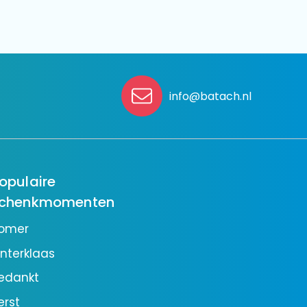
info@batach.nl
opulaire
chenkmomenten
omer
interklaas
edankt
erst