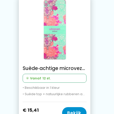
Suède‑achtige microvezel en rubber yogamat
Vanaf
12 st.
• Beschikbaar in 1 kleur
• Suède top + natuurlijke rubberen achterkant
€ 15,41
Bekijk