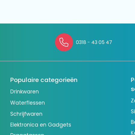
0318 - 43 05 47
Populaire categorieën
P
s
Drinkwaren
Z
Waterflessen
S
Schrijfwaren
B
Elektronica en Gadgets
K