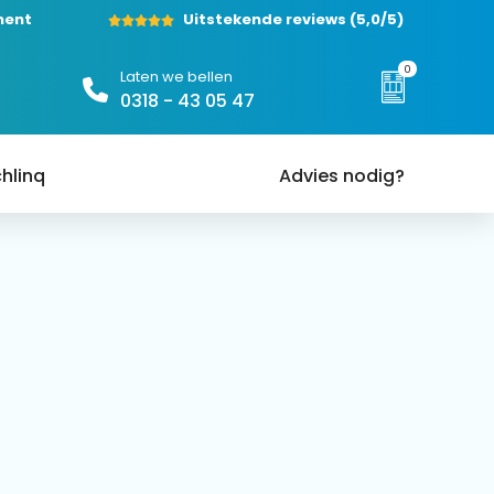
ment
Uitstekende reviews
(5,0/5)
0
Laten we bellen
0318 - 43 05 47
hlinq
Advies nodig?