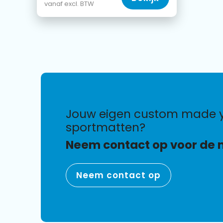
vanaf excl. BTW
jouw eigen custom made yoga en
sportmatten?
Neem contact op voor de 
Neem contact op