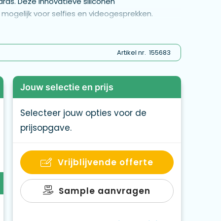
ds. Deze innovatieve siliconen
mogelijk voor selfies en videogesprekken.
nfluencers en koken of multitasken. Sterke hechting
en voor een stevige grip op gladde oppervlakken.
Artikel nr.
155683
Jouw selectie en prijs
Selecteer jouw opties voor de
prijsopgave.
Vrijblijvende offerte
Sample aanvragen