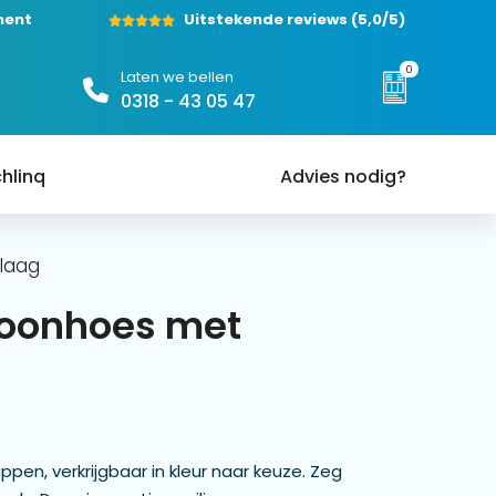
ment
Uitstekende reviews
(5,0/5)
0
Laten we bellen
0318 - 43 05 47
hlinq
Advies nodig?
flaag
efoonhoes met
pen, verkrijgbaar in kleur naar keuze. Zeg