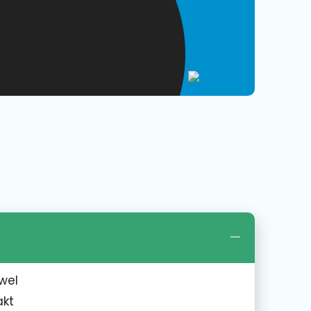
wel
akt