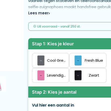
vaarwel tegen statieven en telefoonstandaar
selfie‑zuignaphoes maakt handsfree gebruik 
Veelzijdig in gebruik: ideaal voor reizigers, i
Lees meer
dankzij betrouwbare lijmlaag en 20 zuignapp
- MPHN17
Uit voorraad -
vanaf
250 st.
Stap 1: Kies je kleur
Cool Grey 11 C
Fresh Blue
Levendig Roze
Zwart
Stap 2: Kies je aantal
Vul hier een aantal in