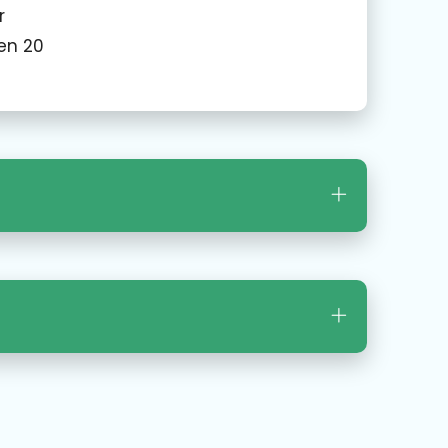
r
 en 20