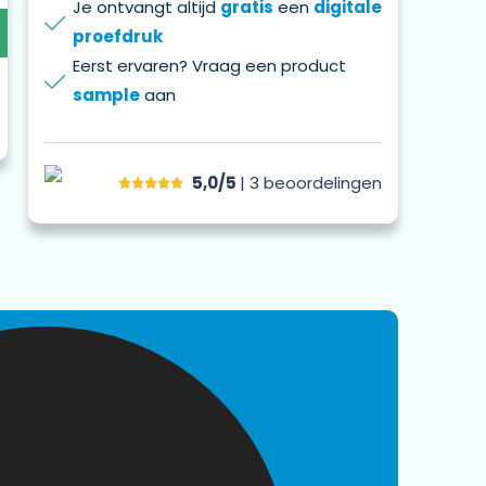
Je ontvangt altijd
gratis
een
digitale
proefdruk
Eerst ervaren? Vraag een product
sample
aan
5,0/5
| 3
beoordelingen