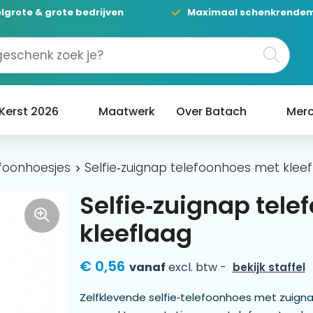
lgrote & grote bedrijven
Maximaal schenkrende
Kerst 2026
Maatwerk
Over Batach
Merc
foonhoesjes
Selfie‑zuignap telefoonhoes met klee
Selfie‑zuignap tel
kleeflaag
€ 0,56
vanaf
excl. btw -
bekijk staffel
Zelfklevende selfie‑telefoonhoes met zuignap