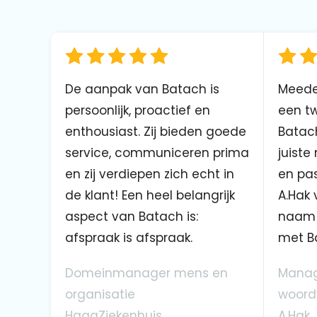
De aanpak van Batach is
Meede
persoonlijk, proactief en
een tw
enthousiast. Zij bieden goede
Batach
service, communiceren prima
juiste
en zij verdiepen zich echt in
en pas
de klant! Een heel belangrijk
A.Hak 
aspect van Batach is:
naam 
afspraak is afspraak.
met B
Domeinmanager mens en
Manag
organisatie
woord
HagaZiekenhuis
A.Hak