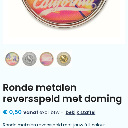
Kleding & textiel
Zomer
Duurzamere geschenken
Sinterklaas
Luxe geschenken
Voorjaar
Meer categorieën
Wijn
Ronde metalen
reversspeld met doming
€ 0,50
vanaf
excl. btw -
bekijk staffel
Ronde metalen reversspeld met jouw full‑colour