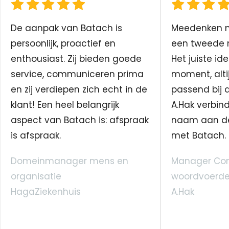
De aanpak van Batach is
Meedenken me
persoonlijk, proactief en
een tweede n
enthousiast. Zij bieden goede
Het juiste ide
service, communiceren prima
moment, altij
en zij verdiepen zich echt in de
passend bij 
klant! Een heel belangrijk
A.Hak verbin
aspect van Batach is: afspraak
naam aan d
is afspraak.
met Batach.
Domeinmanager mens en
Manager Co
organisatie
woordvoerde
HagaZiekenhuis
A.Hak