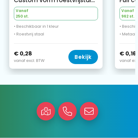
Custom vorm roestvrijstalen reversspeld met full colour doming
Vanaf
Vanaf
250 st.
962 st.
• Beschikbaar in 1 kleur
• Beschik
• Roestvrij staal
• Metaal
€ 0,28
€ 0,16
Bekijk
vanaf excl. BTW
vanaf exc