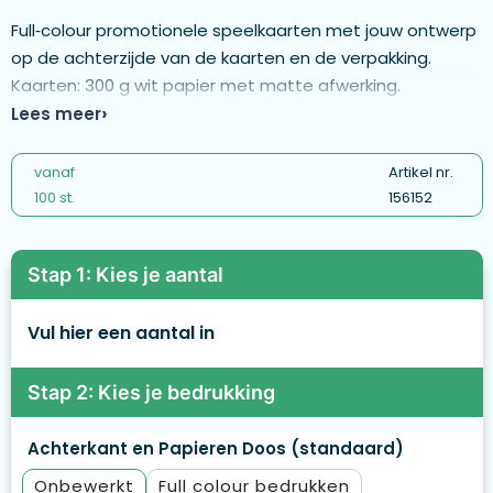
Full‑colour promotionele speelkaarten met jouw ontwerp
op de achterzijde van de kaarten en de verpakking.
Kaarten: 300 g wit papier met matte afwerking.
Afmetingen kaart: 57 × 87 mm. - MCAD01-Standard box-
Lees meer
Dutch
vanaf
Artikel nr.
100 st.
156152
Stap 1: Kies je aantal
Vul hier een aantal in
Stap 2: Kies je bedrukking
Achterkant en Papieren Doos (standaard)
Onbewerkt
Full colour