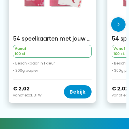
54 speelkaarten met jouw design aan één zijde
Vanaf
Vanaf
100 st.
100 st.
• Beschikbaar in 1 kleur
• Beschik
• 300g papier
• 300g p
€ 2,02
€ 2,02
Bekijk
vanaf excl. BTW
vanaf exc