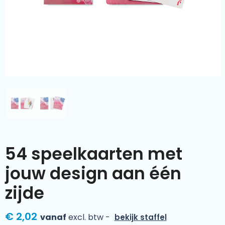
Kleding & textiel
Zomer
Duurzamere geschenken
Sinterklaas
Luxe geschenken
Voorjaar
Meer categorieën
Wijn
54 speelkaarten met
jouw design aan één
zijde
€ 2,02
vanaf
excl. btw -
bekijk staffel