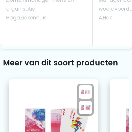
Domeinmanager mens en
Manager Co
organisatie
woordvoerde
HagaZiekenhuis
A.Hak
Meer van dit soort producten