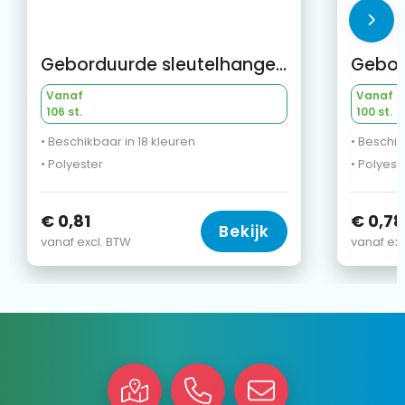
Geborduurde sleutelhanger met dubbele metalen ring
Vanaf
Vanaf
106 st.
100 st.
• Beschikbaar in 18 kleuren
• Beschik
• Polyester
• Polyest
€ 0,81
€ 0,78
Bekijk
vanaf excl. BTW
vanaf exc