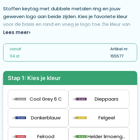
Stoffen keytag met dubbele metalen ring en jouw
geweven logo aan beide zijden. Kies je favoriete kleur
voor de basis en rand en voeg je logo toe. De kleur van
basis en rand is aan beide zijden gelijk. Materiaal: 100%
Lees meer
polyester. - MK2113
vanaf
Artikel nr.
114 st.
155577
Stap 1: Kies je kleur
Cool Grey 6 C
Dieppaars
Donkerblauw
Felgeel
Felrood
Helder limoengroen