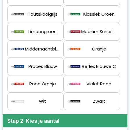
Houtskoolgrijs
Klassiek Groen
Limoengroen
Medium Scharlakenrood
Middernachtblauw
Oranje
Proces Blauw
Reflex Blauwe C
Rood Oranje
Violet Rood
Wit
Zwart
Stap 2: Kies je aantal