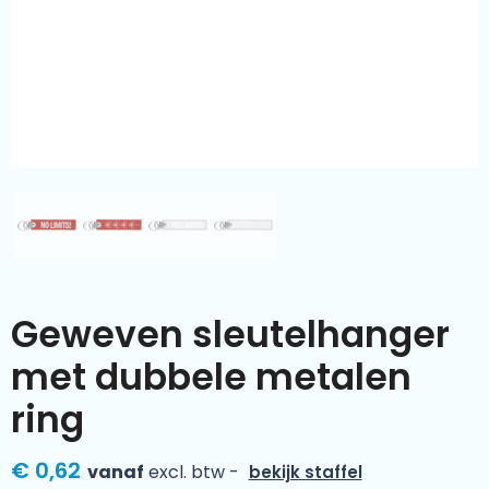
Kleding & textiel
Zomer
Duurzamere geschenken
Sinterklaas
Luxe geschenken
Voorjaar
Meer categorieën
Wijn
Geweven sleutelhanger
met dubbele metalen
ring
€ 0,62
vanaf
excl. btw -
bekijk staffel