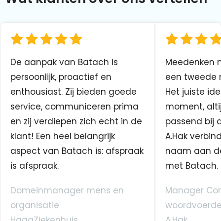
De aanpak van Batach is
Meedenken me
persoonlijk, proactief en
een tweede n
enthousiast. Zij bieden goede
Het juiste ide
service, communiceren prima
moment, altij
en zij verdiepen zich echt in de
passend bij 
klant! Een heel belangrijk
A.Hak verbin
aspect van Batach is: afspraak
naam aan d
is afspraak.
met Batach.
Domeinmanager mens en
Manager Co
organisatie
woordvoerde
HagaZiekenhuis
A.Hak