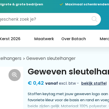
lgrote & grote bedrijven
Maximaal schenkrende
Kerst 2026
Maatwerk
Over Batach
Merc
telhangers
Geweven sleutelhanger
Geweven sleutelha
€ 0,42
vanaf
excl. btw -
bekijk staffel
Stoffen keytag met jouw geweven logo aan b
favoriete kleur voor de basis en rand en voeg
beide zijden gelijk. Materiaal: 100% polyester.