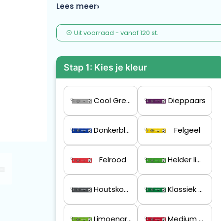
Lees meer
Uit voorraad -
vanaf
120 st.
Stap 1: Kies je kleur
Cool Grey 6 C
Dieppaars
Donkerblauw
Felgeel
Felrood
Helder limoengroen
Houtskoolgrijs
Klassiek Groen
Limoengroen
Medium Scharlakenrood