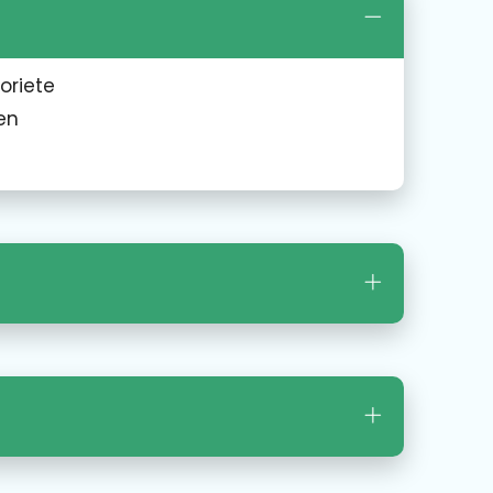
oriete
en