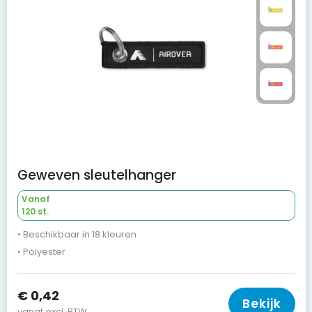
Geweven sleutelhanger
Vanaf
120 st.
• Beschikbaar in 18 kleuren
• Polyester
€ 0,42
Bekijk
vanaf excl. BTW