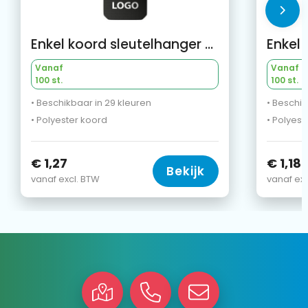
Enkel koord sleutelhanger en telefoonhouder met eigen designlabel
Vanaf
Vanaf
100 st.
100 st.
• Beschikbaar in 29 kleuren
• Beschik
• Polyester koord
• Polyest
€ 1,27
€ 1,18
Bekijk
vanaf excl. BTW
vanaf exc