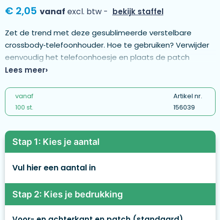
€ 2,05
vanaf
excl. btw -
bekijk staffel
Zet de trend met deze gesublimeerde verstelbare
crossbody‑telefoonhouder. Hoe te gebruiken? Verwijder
eenvoudig het telefoonhoesje en plaats de patch
tussen de telefoon en het hoesje. Compatibel met de
Lees meer
meeste smartphones en telefoonhoesjes. Afmetingen:
Band: 2,5 × 160 cm; dikte 1,0 mm. Polyester patch: 5,8 × 3,8
vanaf
Artikel nr.
cm + ophanglus 0,9 × 1,3 cm. - ML1383
100 st.
156039
Stap 1: Kies je aantal
Vul hier een aantal in
Stap 2: Kies je bedrukking
Voor- en achterkant en patch (standaard)