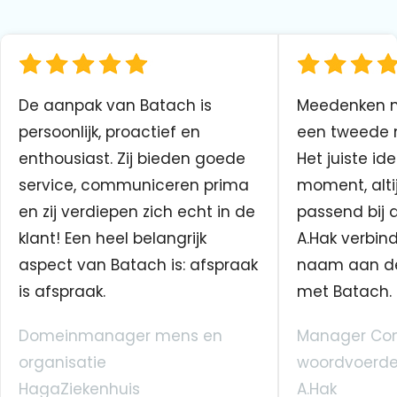
De aanpak van Batach is
Meedenken me
persoonlijk, proactief en
een tweede n
enthousiast. Zij bieden goede
Het juiste ide
service, communiceren prima
moment, altij
en zij verdiepen zich echt in de
passend bij 
klant! Een heel belangrijk
A.Hak verbin
aspect van Batach is: afspraak
naam aan d
is afspraak.
met Batach.
Domeinmanager mens en
Manager Co
organisatie
woordvoerde
HagaZiekenhuis
A.Hak