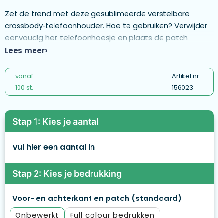
Zet de trend met deze gesublimeerde verstelbare
crossbody‑telefoonhouder. Hoe te gebruiken? Verwijder
eenvoudig het telefoonhoesje en plaats de patch
tussen de telefoon en het hoesje. Compatibel met de
Lees meer
meeste smartphones en telefoonhoesjes. Afmetingen:
Band: 2,5 × 160 cm; dikte 1,0 mm. Polyester patch: 5,8 × 3,8
vanaf
Artikel nr.
cm + ophanglus 0,9 × 1,3 cm. - ML1083
100 st.
156023
Stap 1: Kies je aantal
Vul hier een aantal in
Stap 2: Kies je bedrukking
Voor- en achterkant en patch (standaard)
Onbewerkt
Full colour