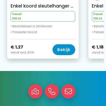
Enkel koord sleutelhanger en telefoonhouder met eigen designlabel
Vanaf
Vanaf
100 st.
100 st.
• Beschikbaar in 29 kleuren
• Beschik
• Polyester koord
• Polyest
€ 1,27
€ 1,18
Bekijk
vanaf excl. BTW
vanaf exc