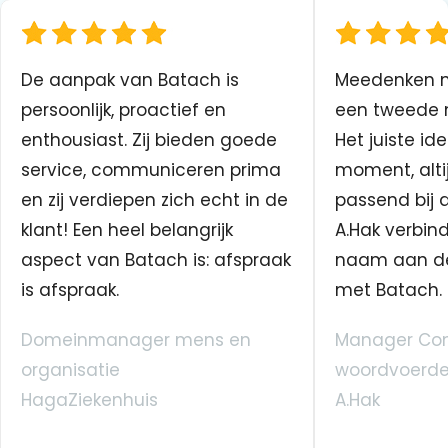
De aanpak van Batach is
Meedenken me
persoonlijk, proactief en
een tweede n
enthousiast. Zij bieden goede
Het juiste ide
service, communiceren prima
moment, altij
en zij verdiepen zich echt in de
passend bij 
klant! Een heel belangrijk
A.Hak verbin
aspect van Batach is: afspraak
naam aan d
is afspraak.
met Batach.
Domeinmanager mens en
Manager Co
organisatie
woordvoerde
HagaZiekenhuis
A.Hak