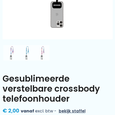
Kleding & textiel
Zomer
Duurzamere geschenken
Sinterklaas
Luxe geschenken
Voorjaar
Meer categorieën
Wijn
Gesublimeerde
verstelbare crossbody
telefoonhouder
€ 2,00
vanaf
excl. btw -
bekijk staffel