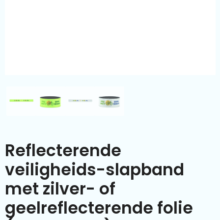
Kleding & textiel
Zomer
Duurzamere geschenken
Sinterklaas
Luxe geschenken
Voorjaar
Meer categorieën
Wijn
Reflecterende
veiligheids-slapband
met zilver- of
geelreflecterende folie