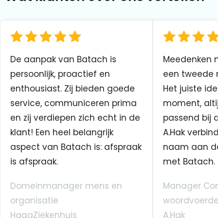
De aanpak van Batach is
Meedenken me
persoonlijk, proactief en
een tweede n
enthousiast. Zij bieden goede
Het juiste ide
service, communiceren prima
moment, altij
en zij verdiepen zich echt in de
passend bij 
klant! Een heel belangrijk
A.Hak verbin
aspect van Batach is: afspraak
naam aan d
is afspraak.
met Batach.
Domeinmanager mens en
Manager Co
organisatie
woordvoerde
HagaZiekenhuis
A.Hak