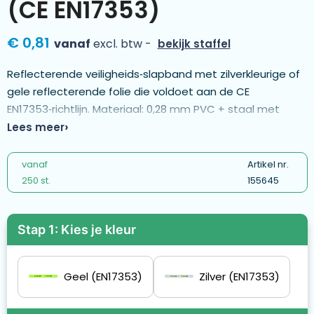
(CE EN17353)
€ 0,81
vanaf
excl. btw -
bekijk staffel
Reflecterende veiligheids‑slapband met zilverkleurige of
gele reflecterende folie die voldoet aan de CE
EN17353‑richtlijn. Materiaal: 0,28 mm PVC + staal met
zwarte fluwelen achterzijde. Kies ervoor om het logo aan
Lees meer
de buitenzijde te bedrukken voor extra zichtbaarheid (A),
of aan de binnenzijde voor een groter reflecterend
vanaf
Artikel nr.
oppervlak (B). Deze reflecterende promotieartikelen
250 st.
155645
vergroten de zichtbaarheid van de drager én je merk. -
MO9885
Stap 1: Kies je kleur
Geel (EN17353)
Zilver (EN17353)