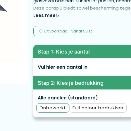
glasvezel baleinen. Kunststof punten, hand
Deze paraplu biedt zowel bescherming tegen 
bedrukking. Alle 8 panelen kunnen volledig 
Lees meer
de binnenzijde zichtbaar zijn. - MO2168i
Uit voorraad -
vanaf
50 st.
Stap 1: Kies je aantal
Vul hier een aantal in
Stap 2: Kies je bedrukking
Alle panelen (standaard)
Onbewerkt
Full colour