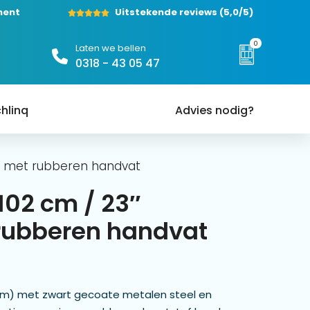
ment
Uitstekende reviews
(5,0/5)
0
Laten we bellen
0318 - 43 05 47
hlinq
Advies nodig?
lu met rubberen handvat
102 cm / 23″
rubberen handvat
 cm) met zwart gecoate metalen steel en