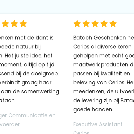
nken met de klant is
Batach Geschenken he
eede natuur bij
Cerios al diverse keren
. Het juiste idee, het
geholpen met echt go
 moment, altijd op tijd
maatwerk producten d
send bij de doelgroep.
passen bij kwaliteit en
verbindt graag haar
beleving van Cerios. He
aan de samenwerking
meedenken, de uitvoer
atach.
de levering zijn bij Bata
goede handen.
er Communicatie en
voerder
Executive Assistant
Cerios