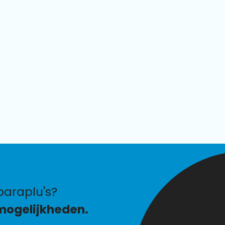
araplu's?
mogelijkheden.