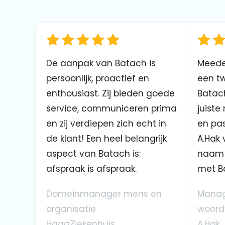
De aanpak van Batach is
Meede
persoonlijk, proactief en
een tw
enthousiast. Zij bieden goede
Batach
service, communiceren prima
juiste
en zij verdiepen zich echt in
en pas
de klant! Een heel belangrijk
A.Hak 
aspect van Batach is:
naam 
afspraak is afspraak.
met B
Domeinmanager mens en
Manag
organisatie
woord
HagaZiekenhuis
A.Hak