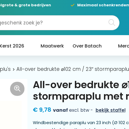
lgrote & grote bedrijven
Maximaal schenkrende
Kerst 2026
Maatwerk
Over Batach
Merc
plu's
All-over bedrukte ⌀102 cm / 23″ stormparap
All-over bedrukte ⌀
stormparaplu met 
€ 9,78
vanaf
excl. btw -
bekijk staffel
Windbestendige paraplu van 23 inch (Ø 102