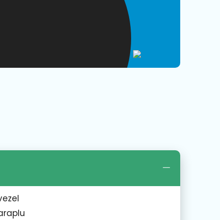
vezel
araplu