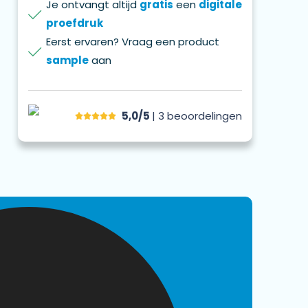
Je ontvangt altijd
gratis
een
digitale
proefdruk
Eerst ervaren? Vraag een product
sample
aan
5,0/5
| 3
beoordelingen