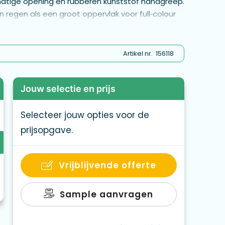
matige opening en rubberen kunststof handgreep.
regen als een groot oppervlak voor full‑colour
worden bedrukt met levendige kleuren die ook aan
Artikel nr.
156118
Jouw selectie en prijs
Selecteer jouw opties voor de
prijsopgave.
Vrijblijvende offerte
Sample aanvragen