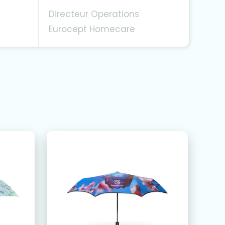
Directeur Operations
Eurocept Homecare