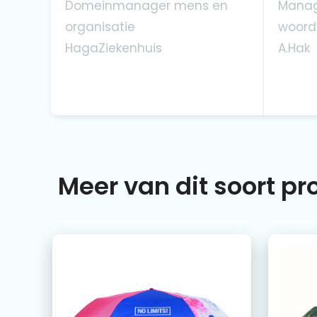
Domeinmanager mens en
Manag
organisatie
woord
HagaZiekenhuis
A.Hak
Meer van dit soort p