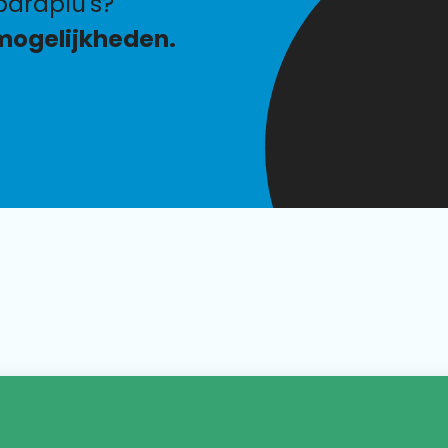
araplu's?
mogelijkheden.