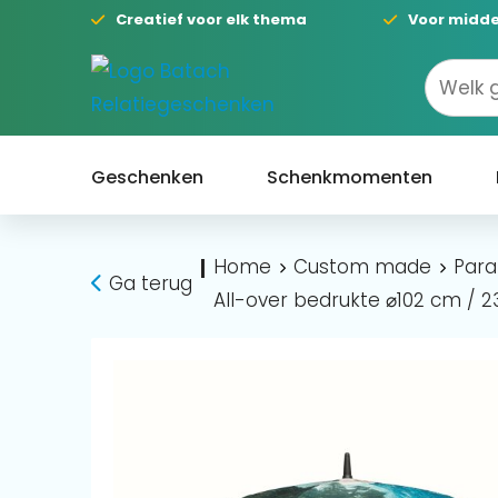
Creatief voor elk thema
Voor midde
Geschenken
Schenkmomenten
Home
Custom made
Para
|
Ga terug
All-over bedrukte ⌀102 cm /