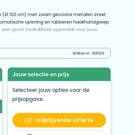
h (Ø 102 cm) met zwart gecoate metalen steel
utomatische opening en rubberen haakhandgreep.
t een groot bedrukbaar oppervlak voor jouw
 Alle 8 panelen zijn rand‑tot‑rand te bedrukken
enzijde. - MO8776i
Artikel nr.
156103
Jouw selectie en prijs
Selecteer jouw opties voor de
prijsopgave.
Vrijblijvende offerte