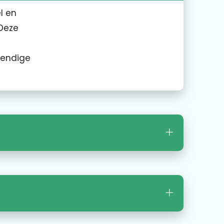
l en
Deze
evendige