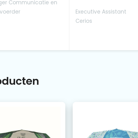
er Communicatie en
voerder
Executive Assistant
Cerios
roducten