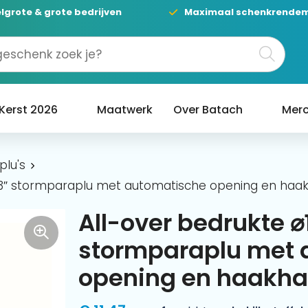
lgrote & grote bedrijven
Maximaal schenkrende
Kerst 2026
Maatwerk
Over Batach
Merc
plu's
 23″ stormparaplu met automatische opening en haa
All-over bedrukte ⌀
stormparaplu met 
opening en haakh