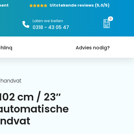
ment
Uitstekende reviews
(5,0/5)
0
Laten we bellen
0318 - 43 05 47
hlinq
Advies nodig?
khandvat
102 cm / 23″
automatische
andvat