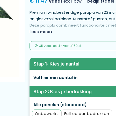
€ 11,47
vanaf
excl. btw -
bekijk staffel
Premium windbestendige paraplu van 23 inc
en glasvezel baleinen. Kunststof punten, a
Deze paraplu combineert functionaliteit me
unieke full‑colour (foto‑afbeelding) ontwerp.
Lees meer
met levendige kleuren, zichtbaar aan de binn
Uit voorraad -
vanaf
50 st.
Stap 1: Kies je aantal
Vul hier een aantal in
Stap 2: Kies je bedrukking
Alle panelen (standaard)
Onbewerkt
Full colour