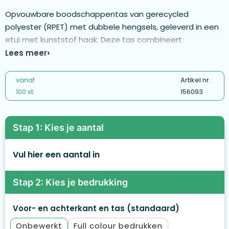
Opvouwbare boodschappentas van gerecycled
polyester (RPET) met dubbele hengsels, geleverd in een
etui met kunststof haak. Deze tas combineert
duurzaamheid met gebruiksgemak en biedt een groot
Lees meer
bedrukbaar oppervlak voor jouw logo. Afmetingen: 39 ×
50 cm. Opgevouwen formaat: 13 × 2 × 8 cm. - MB1103
vanaf
Artikel nr.
100 st.
156093
Stap 1: Kies je aantal
Vul hier een aantal in
Stap 2: Kies je bedrukking
Voor- en achterkant en tas (standaard)
Onbewerkt
Full colour