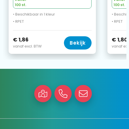
100 st.
100 st.
• Beschikbaar in 1 kleur
• Beschik
• RPET
• RPET
€ 1,86
€ 1,80
Bekijk
vanaf excl. BTW
vanaf exc