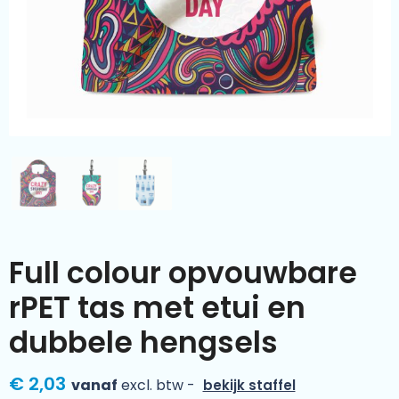
Kleding & textiel
Zomer
Duurzamere geschenken
Sinterklaas
Luxe geschenken
Voorjaar
Meer categorieën
Wijn
Full colour opvouwbare
rPET tas met etui en
dubbele hengsels
€ 2,03
vanaf
excl. btw -
bekijk staffel