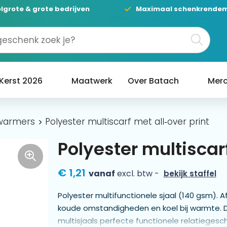
lgrote & grote bedrijven
Maximaal schenkrende
Kerst 2026
Maatwerk
Over Batach
Merc
warmers
Polyester multiscarf met all‑over print
Polyester multiscarf
€ 1,21
vanaf
excl. btw -
bekijk staffel
Polyester multifunctionele sjaal (140 gsm). 
koude omstandigheden en koel bij warmte. Dan
multisjaals perfecte functionele relatiege