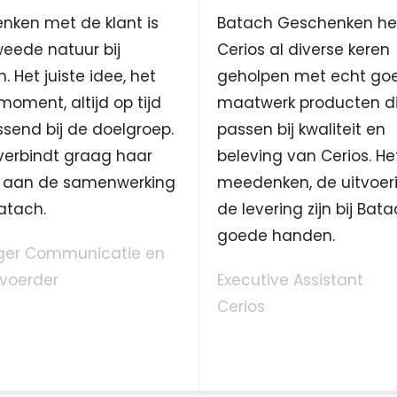
nken met de klant is
Batach Geschenken he
eede natuur bij
Cerios al diverse keren
. Het juiste idee, het
geholpen met echt go
 moment, altijd op tijd
maatwerk producten d
send bij de doelgroep.
passen bij kwaliteit en
verbindt graag haar
beleving van Cerios. He
aan de samenwerking
meedenken, de uitvoer
atach.
de levering zijn bij Bata
goede handen.
er Communicatie en
voerder
Executive Assistant
Cerios