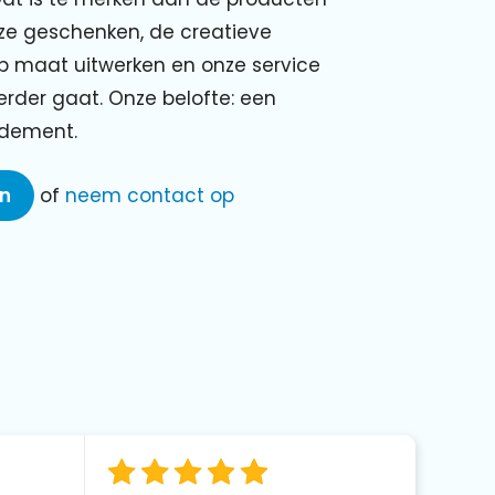
nze geschenken, de creatieve
p maat uitwerken en onze service
verder gaat. Onze belofte: een
ndement.
en
of
neem contact op