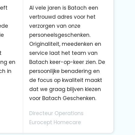
eft
Al vele jaren is Batach een
vertrouwd adres voor het
ede
verzorgen van onze
ie
personeelsgeschenken.
Originaliteit, meedenken en
t
service laat het team van
ing en
Batach keer-op-keer zien. De
ch in
persoonlijke benadering en
de focus op kwaliteit maakt
dat we graag blijven kiezen
voor Batach Geschenken.
Directeur Operations
Eurocept Homecare