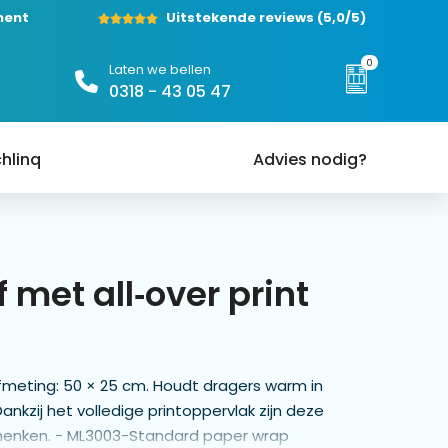
ment
Uitstekende reviews
(5,0/5)
0
Laten we bellen
0318 - 43 05 47
hlinq
Advies nodig?
 met all‑over print
Afmeting: 50 × 25 cm. Houdt dragers warm in
kzij het volledige printoppervlak zijn deze
schenken. - ML3003-Standard paper wrap