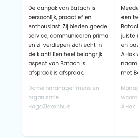
De aanpak van Batach is
Meede
persoonlijk, proactief en
een tw
enthousiast. Zij bieden goede
Batach
service, communiceren prima
juiste
en zij verdiepen zich echt in
en pas
de klant! Een heel belangrijk
A.Hak 
aspect van Batach is:
naam 
afspraak is afspraak.
met B
Domeinmanager mens en
Manag
organisatie
woord
HagaZiekenhuis
A.Hak