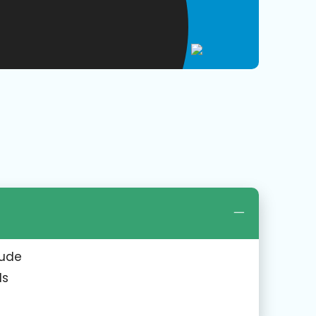
oude
ls